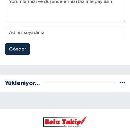
Gönder
Yükleniyor...