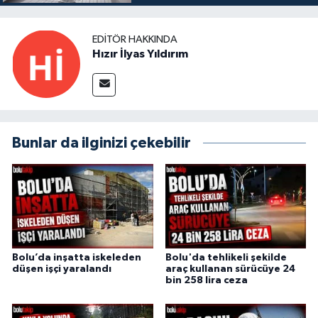
EDITÖR HAKKINDA
Hızır İlyas Yıldırım
Bunlar da ilginizi çekebilir
Bolu’da inşatta iskeleden
Bolu'da tehlikeli şekilde
düşen işçi yaralandı
araç kullanan sürücüye 24
bin 258 lira ceza