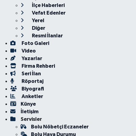
İlçe Haberleri
Vefat Edenler
Yerel
Diğer
Resmi İlanlar
Foto Galeri
Video
Yazarlar
Firma Rehberi
Seri İlan
Röportaj
Biyografi
Anketler
Künye
İletişim
Servisler
Bolu Nöbetçi Eczaneler
Bolu Hava Durumu