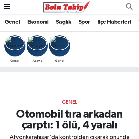
Genel
Ekonomi
Sağlık
Spor
İlçe Haberleri
Genel
Asayiş
Genel
GENEL
Otomobil tıra arkadan
çarptı: 1 ölü, 4 yaralı
Afyonkarahisar'da kontrolden çıkarak önünde