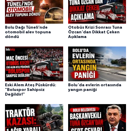
Bolu Dağı Tüneli’nde
Otobüs Krizi Sonrası Tuna
otomobil alev topuna
Özcan'dan Dikkat Çeken
döndü
Açıklama
Eski Alem Ateş Püskürdü:
Bolu'da evlerin ortasında
"Boluspor Sahipsiz
yangın paniği
Değildir!"