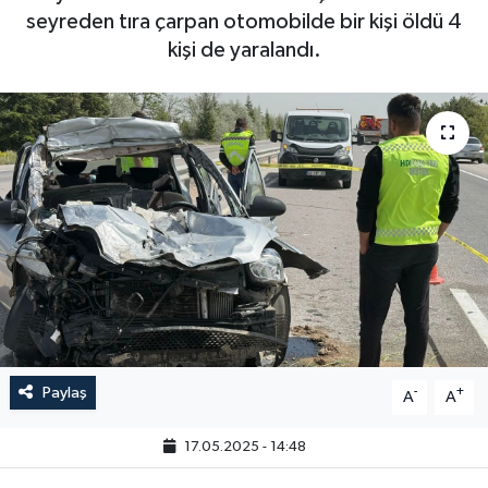
seyreden tıra çarpan otomobilde bir kişi öldü 4
kişi de yaralandı.
Paylaş
-
+
A
A
17.05.2025 - 14:48