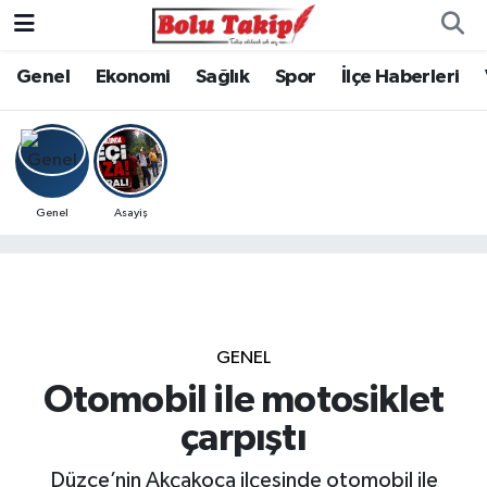
Genel
Ekonomi
Sağlık
Spor
İlçe Haberleri
Genel
Asayiş
GENEL
Otomobil ile motosiklet
çarpıştı
Düzce’nin Akçakoca ilçesinde otomobil ile