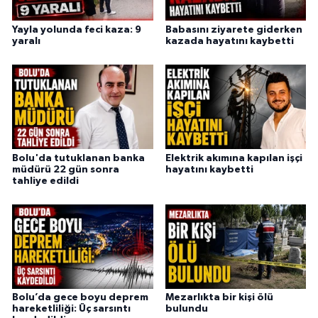
Yayla yolunda feci kaza: 9
Babasını ziyarete giderken
yaralı
kazada hayatını kaybetti
Bolu'da tutuklanan banka
Elektrik akımına kapılan işçi
müdürü 22 gün sonra
hayatını kaybetti
tahliye edildi
Bolu’da gece boyu deprem
Mezarlıkta bir kişi ölü
hareketliliği: Üç sarsıntı
bulundu