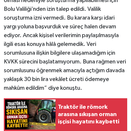
olması nedeniyle soruşturma yapılabilmesi için
Bolu Valiliği’nden izin talep edildi. Valilik
soruşturma izni vermedi. Bu karara karşı idari
yargı yoluna başvurduk ve süreç halen devam
ediyor. Ancak kişisel verilerimin paylaşılmasıyla
ilgili esas konuya hâlâ gelemedik. Veri
sorumlusuna ilişkin bilgilere ulaşamadığım için
KVKK sürecini başlatamıyorum. Buna rağmen veri
sorumlusunu öğrenmek amacıyla açtığım davada
yaklaşık 30 bin lira vekâlet ücreti ödemeye
mahkûm edildim” diye konuştu.
Traktör ile römork
arasına sıkışan orman
işçisi hayatını kaybetti