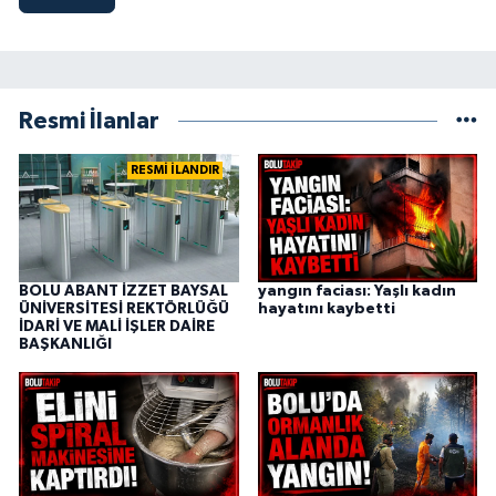
Resmi İlanlar
RESMİ İLANDIR
BOLU ABANT İZZET BAYSAL
yangın faciası: Yaşlı kadın
ÜNİVERSİTESİ REKTÖRLÜĞÜ
hayatını kaybetti
İDARİ VE MALİ İŞLER DAİRE
BAŞKANLIĞI