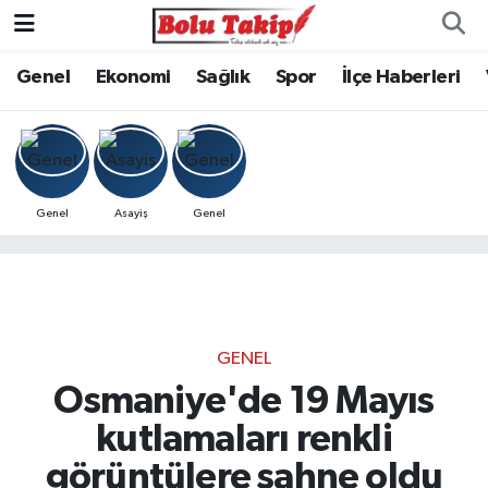
Genel
Ekonomi
Sağlık
Spor
İlçe Haberleri
Genel
Asayiş
Genel
GENEL
Osmaniye'de 19 Mayıs
kutlamaları renkli
görüntülere sahne oldu