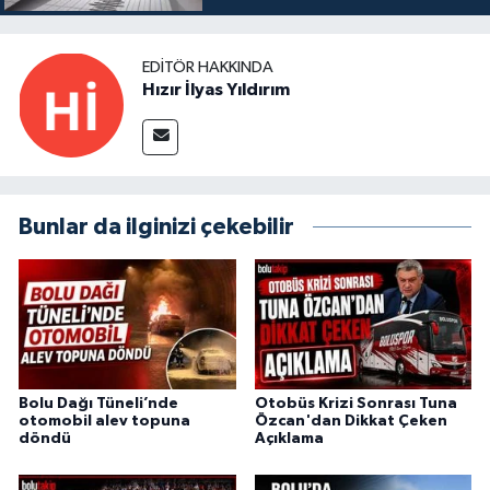
EDITÖR HAKKINDA
Hızır İlyas Yıldırım
Bunlar da ilginizi çekebilir
Bolu Dağı Tüneli’nde
Otobüs Krizi Sonrası Tuna
otomobil alev topuna
Özcan'dan Dikkat Çeken
döndü
Açıklama