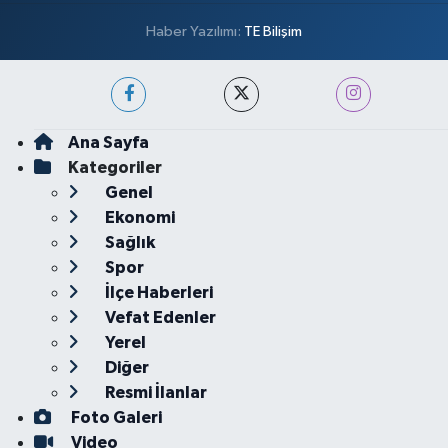
Haber Yazılımı:
TE Bilişim
Ana Sayfa
Kategoriler
Genel
Ekonomi
Sağlık
Spor
İlçe Haberleri
Vefat Edenler
Yerel
Diğer
Resmi İlanlar
Foto Galeri
Video