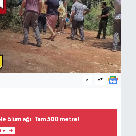
-
+
A
A
le ölüm ağı: Tam 500 metre!
üle