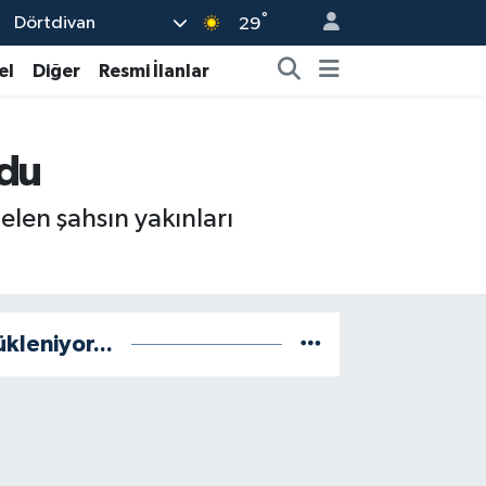
°
Dörtdivan
29
el
Diğer
Resmi İlanlar
ndu
elen şahsın yakınları
ükleniyor...