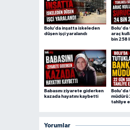
Bolu’da inşatta iskeleden
Bolu'da 
düşen işçi yaralandı
araç kul
bin 258 l
Babasını ziyarete giderken
Bolu'da 
kazada hayatını kaybetti
müdürü 
tahliye e
Yorumlar