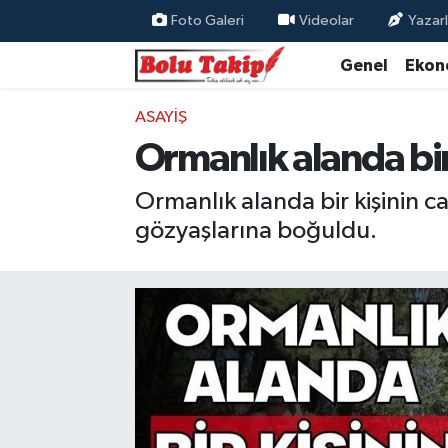
Foto Galeri
Videolar
Yazarl
Genel
Ekon
ASAYIŞ
Ormanlık alanda bir
Ormanlık alanda bir kişinin c
gözyaşlarına boğuldu.