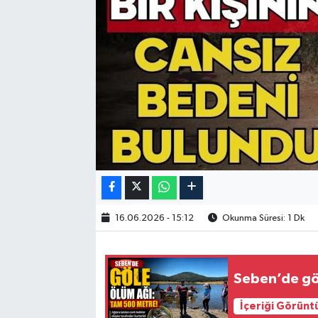
16.06.2026 - 15:12
Okunma Süresi: 1 Dk
Seben’de gö
İçeriği Görünt