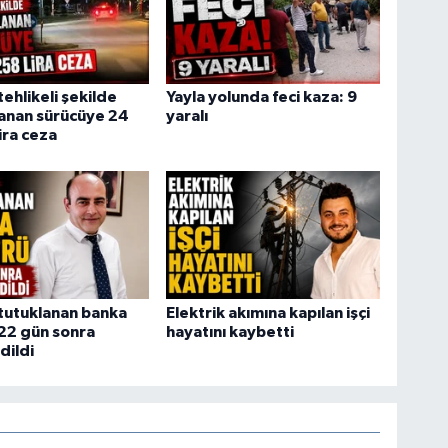
tehlikeli şekilde
Yayla yolunda feci kaza: 9
lanan sürücüye 24
yaralı
ira ceza
tutuklanan banka
Elektrik akımına kapılan işçi
22 gün sonra
hayatını kaybetti
dildi