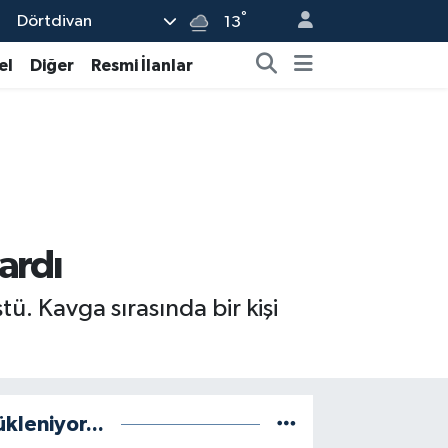
°
Dörtdivan
13
el
Diğer
Resmi İlanlar
pardı
. Kavga sırasında bir kişi
ükleniyor...