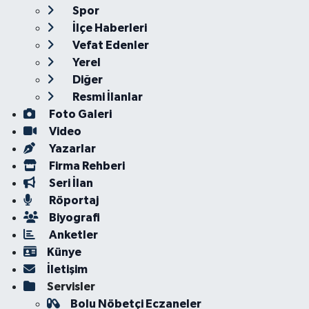
Spor
İlçe Haberleri
Vefat Edenler
Yerel
Diğer
Resmi İlanlar
Foto Galeri
Video
Yazarlar
Firma Rehberi
Seri İlan
Röportaj
Biyografi
Anketler
Künye
İletişim
Servisler
Bolu Nöbetçi Eczaneler