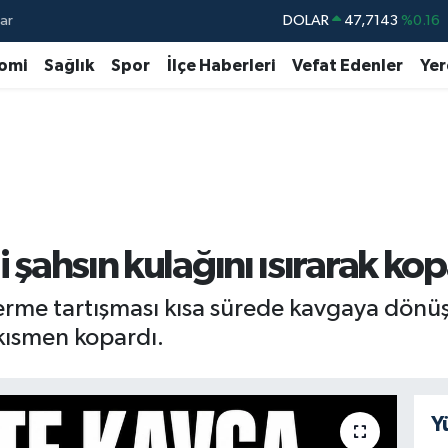
ar
DOLAR
47,7143
%0.16
EURO
55,0317
%-0.02
omi
Sağlık
Spor
İlçe Haberleri
Vefat Edenler
Yer
STERLİN
64,2463
%0.07
GRAM ALTIN
6510.40
%0.45
BİST100
13.799
%70
BITCOIN
64.225,61
%-0.63
i şahsın kulağını ısırarak ko
rme tartışması kısa sürede kavgaya dönüştü
k kısmen kopardı.
Y