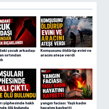
daki çocuk arkadaşı
Komşusunu öldürüp evini ve
an sırtından
aracını ateşe verdi
dı
ı şüphesinde haklı
yangın faciası: Yaşlı kadın
vinde ölü bulundu
hayatını kaybetti