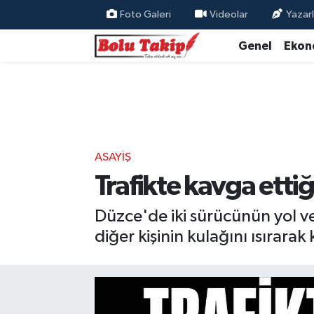
Foto Galeri
Videolar
Yazarl
Genel
Ekon
ASAYIŞ
Trafikte kavga ettiğ
Düzce'de iki sürücünün yol ve
diğer kişinin kulağını ısırara