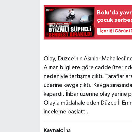
Bolu'da yavr
çocuk serbes
İçeriği Görünt
Olay, Düzce’nin Akınlar Mahallesi
Alınan bilgilere göre cadde üzerind
nedeniyle tartışma çıktı. Taraflar 
üzerine kavga çıktı. Kavga sırasında 
kapardı. İhbar üzerine olay yerine po
Olayla müdahale eden Düzce İl Emn
inceleme başlattı.
Kaynak:
İha