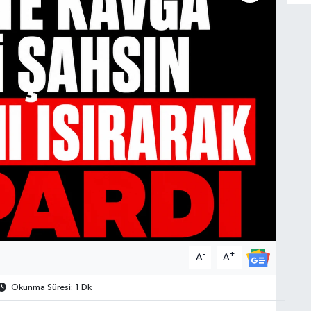
-
+
A
A
Okunma Süresi: 1 Dk