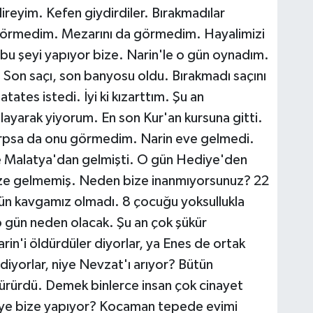
direyim. Kefen giydirdiler. Bırakmadılar
görmedim. Mezarını da görmedim. Hayalimizi
n bu şeyi yapıyor bize. Narin'le o gün oynadım.
 Son saçı, son banyosu oldu. Bırakmadı saçını
tes istedi. İyi ki kızarttım. Şu an
ayarak yiyorum. En son Kur'an kursuna gitti.
arpsa da onu görmedim. Narin eve gelmedi.
Malatya'dan gelmişti. O gün Hediye'den
mize gelmemiş. Neden bize inanmıyorsunuz? 22
r gün kavgamız olmadı. 8 çocuğu yoksullukla
 gün neden olacak. Şu an çok şükür
arin'i öldürdüler diyorlar, ya Enes de ortak
diyorlar, niye Nevzat'ı arıyor? Bütün
ürürdü. Demek binlerce insan çok cinayet
niye bize yapıyor? Kocaman tepede evimi