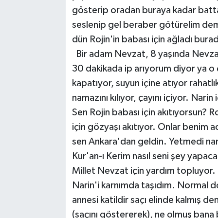
gösterip oradan buraya kadar batta
seslenip gel beraber götürelim de
dün Rojin'in babası için ağladı bura
Bir adam Nevzat, 8 yaşında Nevzat
30 dakikada ip arıyorum diyor ya o ç
kapatıyor, suyun içine atıyor rahatlıkl
namazını kılıyor, çayını içiyor. Nar
Sen Rojin babası için akıtıyorsun? 
için gözyaşı akıtıyor. Onlar benim ac
sen Ankara'dan geldin. Yetmedi na
Kur'an-ı Kerim nasıl seni şey yapaca
Millet Nevzat için yardım topluyor. 
Narin'i karnımda taşıdım. Normal do
annesi katildir saçı elinde kalmış d
(saçını göstererek), ne olmuş bana