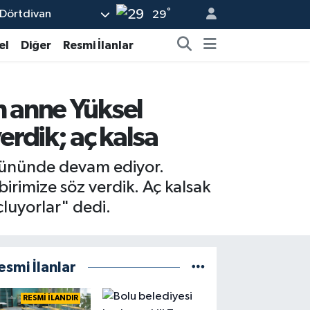
°
Dörtdivan
29
el
Diğer
Resmi İlanlar
 anne Yüksel
erdik; aç kalsa
 gününde devam ediyor.
irimize söz verdik. Aç kalsak
luyorlar" dedi.
esmi İlanlar
RESMİ İLANDIR