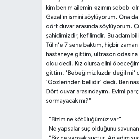
kim benim ailemin kızımın sebebi ol
Gazal'ın ismini söylüyorum. Ona da
dört duvar arasında söylüyorum. Çün
şahidimizdir, kefilimdir. Bu adam b
Tülin'e 7 sene baktım, hiçbir zaman
hastaneye gittim, ultrason odasına
oldu dedi. Kız olursa elini öpeceğim
gittim. 'Bebeğimiz kızdır değil mi'
'Gözlerinden bellidir' dedi. Ben na
Dört duvar arasındayım. Evimi parç
sormayacak mı?"
"Bizim ne kötülüğümüz var"
Ne yapsalar suç olduğunu savunan 
"Biz ne yapsak suçtur. Ağladım suç,