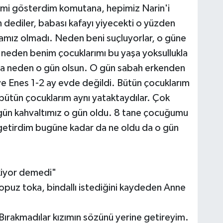
imi gösterdim komutana, hepimiz Narin'i
dediler, babası kafayı yiyecekti o yüzden
amız olmadı. Neden beni suçluyorlar, o güne
neden benim çocuklarımı bu yaşa yoksullukla
da neden o gün olsun. O gün sabah erkenden
e Enes 1-2 ay evde değildi. Bütün çocuklarım
tün çocuklarım aynı yataktaydılar. Çok
gün kahvaltımız o gün oldu. 8 tane çocuğumu
 getirdim bugüne kadar da ne oldu da o gün
ekiyor demedi"
topuz toka, bindallı istediğini kaydeden Anne
rakmadılar kızımın sözünü yerine getireyim.