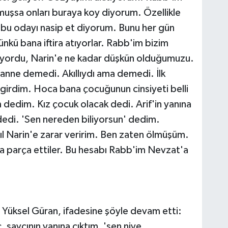
muşsa onları buraya koy diyorum. Özellikle
 bu odayı nasip et diyorum. Bunu her gün
kü bana iftira atıyorlar. Rabb'im bizim
iliyordu, Narin'e ne kadar düşkün olduğumuzu.
 anne demedi. Akıllıydı ama demedi. İlk
 girdim. Hoca bana çocuğunun cinsiyeti belli
 dedim. Kız çocuk olacak dedi. Arif'in yanına
 dedi. 'Sen nereden biliyorsun' dedim.
sıl Narin'e zarar veririm. Ben zaten ölmüşüm.
a parça ettiler. Bu hesabı Rabb'im Nevzat'a
Yüksel Güran, ifadesine şöyle devam etti:
 savcının yanına çıktım, 'sen niye