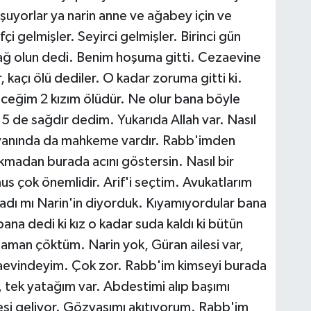
şuyorlar ya narin anne ve ağabey için ve
fçi gelmişler. Seyirci gelmişler. Birinci gün
sağ olun dedi. Benim hoşuma gitti. Cezaevine
 kaçı ölü dediler. O kadar zoruma gitti ki.
ceğim 2 kızım ölüdür. Ne olur bana böyle
 de sağdır dedim. Yukarıda Allah var. Nasıl
yanında da mahkeme vardır. Rabb'imden
madan burada acını göstersin. Nasıl bir
mus çok önemlidir. Arif'i seçtim. Avukatlarım
adı mı Narin'in diyorduk. Kıyamıyordular bana
a dedi ki kız o kadar suda kaldı ki bütün
man çöktüm. Narin yok, Güran ailesi var,
zaevindeyim. Çok zor. Rabb'im kimseyi burada
tek yatağım var. Abdestimi alıp başımı
si geliyor. Gözyaşımı akıtıyorum. Rabb'im