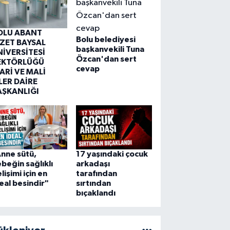
OLU ABANT
Bolu belediyesi
ZZET BAYSAL
başkanvekili Tuna
NİVERSİTESİ
Özcan'dan sert
EKTÖRLÜĞÜ
cevap
ARİ VE MALİ
LER DAİRE
AŞKANLIĞI
nne sütü,
17 yaşındaki çocuk
beğin sağlıklı
arkadaşı
lişimi için en
tarafından
eal besindir"
sırtından
bıçaklandı