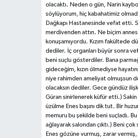
olacaktı. Neden o gün, Narin kayb
söylüyorum, hiç kabahatimiz olmadı.
Dağkapı Hastanesinde vefat etti. Se
merdivenden attın. Ne biçim annesi
konuşamıyordu. Kızım fakültede dü
dediler. İç organları büyür sonra vef
beni suçlu gösterdiler. Bana parmağ
gideceğim, kızın ölmediyse hayatını 
niye rahimden ameliyat olmuşsun d
olacaksın dediler. Gece gündüz iliş
Güran sinirlenerek küfür etti.) Saki
üzülme Enes başını dik tut. Bir huz
memuru bu şekilde beni suçladı. Bu
ağlayarak salondan çıktı.) Beni çok
Enes gözüne vurmuş, zarar vermiş, 