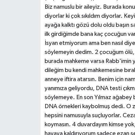
Biz namuslu bir aileyiz. Burada konu
diyorlar ki çok sıkıldım diyorlar. Keyi
ayağa kalktı gözü dolu oldu başın 
ilk girdiğimde bana kaç çocuğun var,
İsyan etmiyorum ama ben nasıl diye
söylemeyin dedim. 2 çocuğum ölü, 5
burada mahkeme varsa Rabb'imin 
dileğim bu kendi mahkemesine bırak
anneye iftira atarsın. Benim için na
yanımıza geliyordu, DNA testi çıkm
söylemeye. En son Yılmaz ağabey ban
DNA örnekleri kaybolmuş dedi. O za
hepsini namusuyla suçluyorlar. Ce
koymasın. 4 duvardayım kimse yok, 
havaya kaldırıyorum sadece ezan se