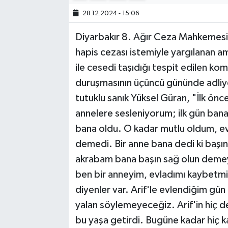
28.12.2024 - 15:06
Diyarbakır 8. Ağır Ceza Mahkemesi
hapis cezası istemiyle yargılanan 
ile cesedi taşıdığı tespit edilen ko
duruşmasının üçüncü gününde adliy
tutuklu sanık Yüksel Güran, "İlk ön
annelere sesleniyorum; ilk gün bana
bana oldu. O kadar mutlu oldum, evl
demedi. Bir anne bana dedi ki başın
akrabam bana başın sağ olun demeye
ben bir anneyim, evladımı kaybetmişi
diyenler var. Arif'le evlendiğim gün
yalan söylemeyeceğiz. Arif'in hiç de
bu yaşa getirdi. Bugüne kadar hiç 