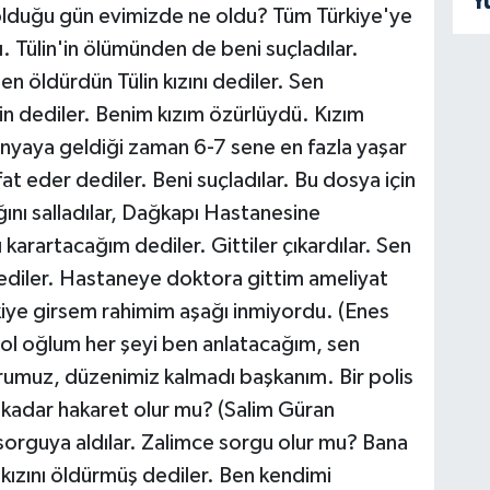
Y
olduğu gün evimizde ne oldu? Tüm Türkiye'ye
 Tülin'in ölümünden de beni suçladılar.
n öldürdün Tülin kızını dediler. Sen
n dediler. Benim kızım özürlüydü. Kızım
nyaya geldiği zaman 6-7 sene en fazla yaşar
at eder dediler. Beni suçladılar. Bu dosya için
ını salladılar, Dağkapı Hastanesine
karartacağım dediler. Gittiler çıkardılar. Sen
ediler. Hastaneye doktora gittim ameliyat
kiye girsem rahimim aşağı inmiyordu. (Enes
n ol oğlum her şeyi ben anlatacağım, sen
urumuz, düzenimiz kalmadı başkanım. Bir polis
 kadar hakaret olur mu? (Salim Güran
 sorguya aldılar. Zalimce sorgu olur mu? Bana
kızını öldürmüş dediler. Ben kendimi