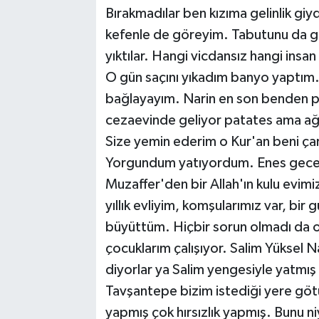
Bırakmadılar ben kızıma gelinlik giy
kefenle de göreyim. Tabutunu da 
yıktılar. Hangi vicdansız hangi insa
O gün saçını yıkadım banyo yaptım.
bağlayayım. Narin en son benden pata
cezaevinde geliyor patates ama ağl
Size yemin ederim o Kur'an beni ç
Yorgundum yatıyordum. Enes gece 
Muzaffer'den bir Allah'ın kulu evi
yıllık evliyim, komşularımız var, bi
büyüttüm. Hiçbir sorun olmadı da o
çocuklarım çalışıyor. Salim Yüksel N
diyorlar ya Salim yengesiyle yatmış 
Tavşantepe bizim istediği yere göt
yapmış çok hırsızlık yapmış. Bunu 