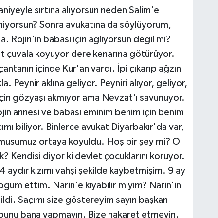
niyeyle sırtına alıyorsun neden Salim'e
miyorsun? Sonra avukatına da söylüyorum,
da. Rojin'in babası için ağlıyorsun değil mi?
 çuvala koyuyor dere kenarına götürüyor.
antanın içinde Kur'an vardı. İpi çıkarıp ağzını
a. Peynir aklına geliyor. Peyniri alıyor, geliyor,
in için gözyaşı akmıyor ama Nevzat'ı savunuyor.
Rojin annesi ve babası eminim benim için benim
ımı biliyor. Binlerce avukat Diyarbakır'da var,
musumuz ortaya koyuldu. Hoş bir şey mi? O
k? Kendisi diyor ki devlet çocuklarını koruyor.
4 aydır kızımı vahşi şekilde kaybetmişim. 9 ay
ğum ettim. Narin'e kıyabilir miyim? Narin'in
enildi. Saçımı size göstereyim sayın başkan
 bunu bana yapmayın. Bize hakaret etmeyin.