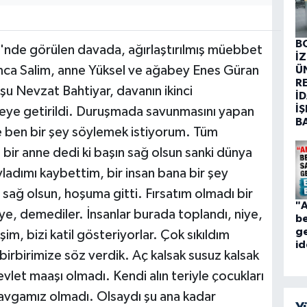
B
'nde görülen davada, ağırlaştırılmış müebbet
İ
amca Salim, anne Yüksel ve ağabey Enes Güran
Ü
R
mşu Nevzat Bahtiyar, davanın ikinci
İD
İŞ
eye getirildi. Duruşmada savunmasını yapan
B
ce ben bir şey söylemek istiyorum. Tüm
 bir anne dedi ki başın sağ olsun sanki dünya
adımı kaybettim, bir insan bana bir şey
 sağ olsun, hoşuma gitti. Fırsatım olmadı bir
"A
, demediler. İnsanlar burada toplandı, niye,
be
ge
m, bizi katil gösteriyorlar. Çok sıkıldım
id
 birbirimize söz verdik. Aç kalsak susuz kalsak
vlet maaşı olmadı. Kendi alın teriyle çocukları
kavgamız olmadı. Olsaydı şu ana kadar