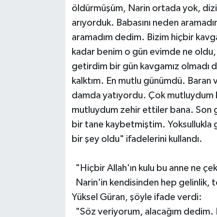
öldürmüşüm, Narin ortada yok, diz
arıyorduk. Babasını neden aramadın 
aramadım dedim. Bizim hiçbir kavg
kadar benim o gün evimde ne oldu, 
getirdim bir gün kavgamız olmadı 
kalktım. En mutlu günümdü. Baran v
damda yatıyordu. Çok mutluydum bü
mutluydum zehir ettiler bana. Son 
bir tane kaybetmiştim. Yoksullukla
bir şey oldu" ifadelerini kullandı.
"Hiçbir Allah'ın kulu bu anne ne ç
Narin'in kendisinden hep gelinlik, 
Yüksel Güran, şöyle ifade verdi:
"Söz veriyorum, alacağım dedim. Bı