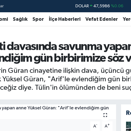
ar
DOLAR
47,5986
%0.06
EURO
55,0700
%0.1
omi
Sağlık
Spor
İlçe Haberleri
Vefat Edenler
Yer
STERLİN
64,2438
%0.21
GRAM ALTIN
6513.94
%0.32
ti davasında savunma yapan
BİST100
13.768
%48
endiğim gün birbirimize söz v
BITCOIN
64.602,05
%0.69
rin Güran cinayetine ilişkin dava, üçüncü
üksel Güran, "Arif'le evlendiğim gün birb
ceğiz diye. Tülin'in ölümünden de beni suç
R
-
+
A
A