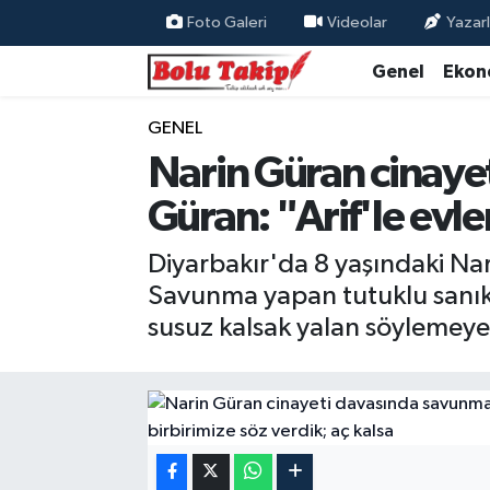
Foto Galeri
Videolar
Yazarl
Genel
Ekon
GENEL
Narin Güran cinaye
Güran: "Arif'le evl
Diyarbakır'da 8 yaşındaki Na
Savunma yapan tutuklu sanık Y
susuz kalsak yalan söylemeye