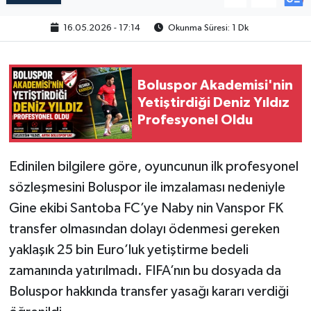
16.05.2026 - 17:14
Okunma Süresi: 1 Dk
Boluspor Akademisi'nin
Yetiştirdiği Deniz Yıldız
Profesyonel Oldu
Edinilen bilgilere göre, oyuncunun ilk profesyonel
sözleşmesini Boluspor ile imzalaması nedeniyle
Gine ekibi Santoba FC’ye Naby nin Vanspor FK
transfer olmasından dolayı ödenmesi gereken
yaklaşık 25 bin Euro’luk yetiştirme bedeli
zamanında yatırılmadı. FIFA’nın bu dosyada da
Boluspor hakkında transfer yasağı kararı verdiği