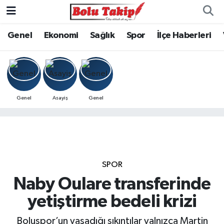
Genel
Ekonomi
Sağlık
Spor
İlçe Haberleri
Genel
Asayiş
Genel
SPOR
Naby Oulare transferinde
yetiştirme bedeli krizi
Boluspor’un yaşadığı sıkıntılar yalnızca Martin