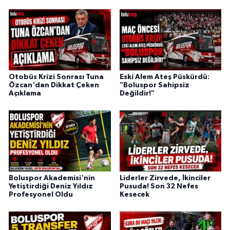
Otobüs Krizi Sonrası Tuna
Eski Alem Ateş Püskürdü:
Özcan'dan Dikkat Çeken
"Boluspor Sahipsiz
Açıklama
Değildir!"
Boluspor Akademisi'nin
Liderler Zirvede, İkinciler
Yetiştirdiği Deniz Yıldız
Pusuda! Son 32 Nefes
Profesyonel Oldu
Kesecek