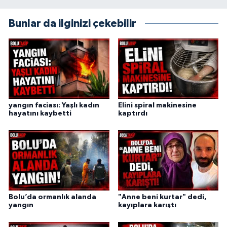
Bunlar da ilginizi çekebilir
yangın faciası: Yaşlı kadın
Elini spiral makinesine
hayatını kaybetti
kaptırdı
Bolu’da ormanlık alanda
"Anne beni kurtar" dedi,
yangın
kayıplara karıştı