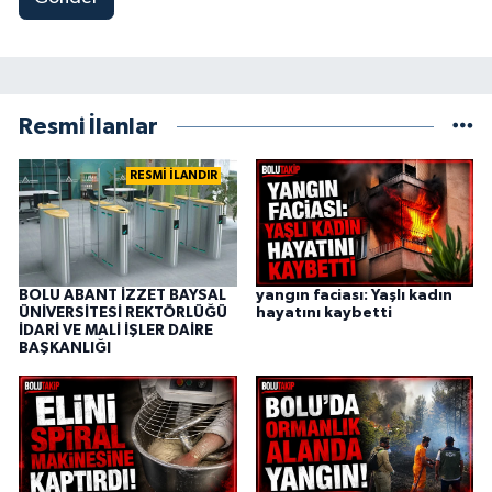
Resmi İlanlar
RESMİ İLANDIR
BOLU ABANT İZZET BAYSAL
yangın faciası: Yaşlı kadın
ÜNİVERSİTESİ REKTÖRLÜĞÜ
hayatını kaybetti
İDARİ VE MALİ İŞLER DAİRE
BAŞKANLIĞI