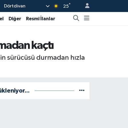
°
Dörtdivan
25
el
Diğer
Resmi İlanlar
rmadan kaçtı
lin sürücüsü durmadan hızla
ükleniyor...