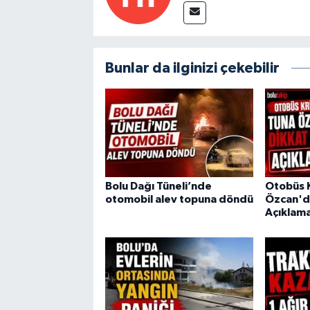
Bunlar da ilginizi çekebilir
Bolu Dağı Tüneli’nde
Otobüs K
otomobil alev topuna döndü
Özcan'd
Açıklam