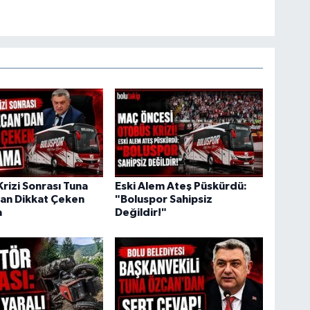
rizi Sonrası Tuna
Eski Alem Ateş Püskürdü:
an Dikkat Çeken
"Boluspor Sahipsiz
a
Değildir!"