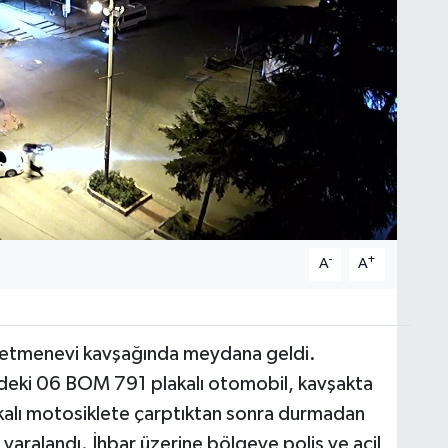
-
+
A
A
etmenevi kavşağında meydana geldi.
indeki 06 BOM 791 plakalı otomobil, kavşakta
alı motosiklete çarptıktan sonra durmadan
yaralandı. İhbar üzerine bölgeye polis ve acil