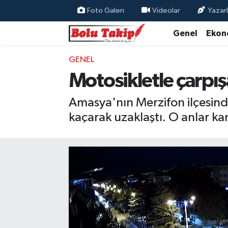
Foto Galeri
Videolar
Yazarl
Genel
Ekon
GENEL
Motosikletle çarpı
Amasya'nın Merzifon ilçesind
kaçarak uzaklaştı. O anlar ka