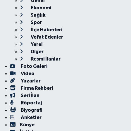
Genel
Ekonomi
Sağlık
Spor
İlçe Haberleri
Vefat Edenler
Yerel
Diğer
Resmi İlanlar
Foto Galeri
Video
Yazarlar
Firma Rehberi
Seri İlan
Röportaj
Biyografi
Anketler
Künye