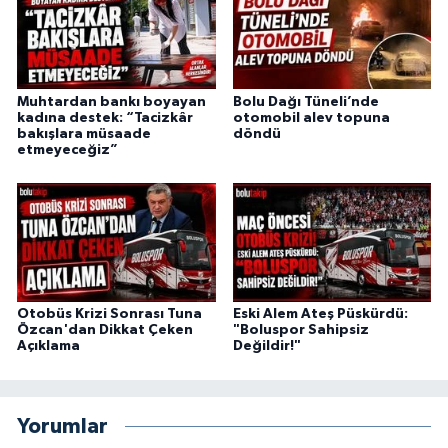
Muhtardan bankı boyayan
Bolu Dağı Tüneli’nde
kadına destek: “Tacizkâr
otomobil alev topuna
bakışlara müsaade
döndü
etmeyeceğiz”
Otobüs Krizi Sonrası Tuna
Eski Alem Ateş Püskürdü:
Özcan'dan Dikkat Çeken
"Boluspor Sahipsiz
Açıklama
Değildir!"
Yorumlar