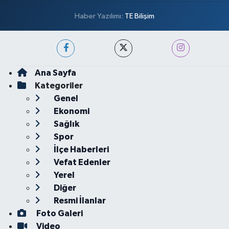
Haber Yazılımı:
TE Bilişim
Ana Sayfa
Kategoriler
Genel
Ekonomi
Sağlık
Spor
İlçe Haberleri
Vefat Edenler
Yerel
Diğer
Resmi İlanlar
Foto Galeri
Video