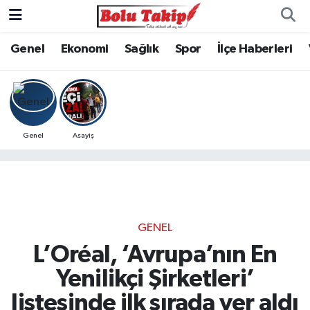
Genel
Ekonomi
Sağlık
Spor
İlçe Haberleri
Genel
Asayiş
GENEL
L’Oréal, ‘Avrupa’nın En
Yenilikçi Şirketleri’
listesinde ilk sırada yer aldı