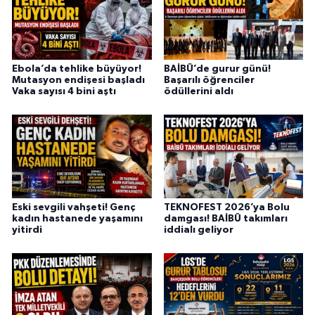
Ebola’da tehlike büyüyor!
BAİBÜ’de gurur günü!
Mutasyon endişesi başladı
Başarılı öğrenciler
Vaka sayısı 4 bini aştı
ödüllerini aldı
Eski sevgili vahşeti! Genç
TEKNOFEST 2026’ya Bolu
kadın hastanede yaşamını
damgası! BAİBÜ takımları
yitirdi
iddialı geliyor