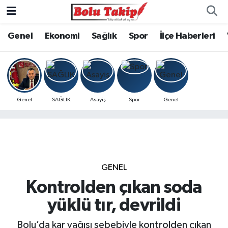
Genel
Ekonomi
Sağlık
Spor
İlçe Haberleri
Genel
SAĞLIK
Asayiş
Spor
Genel
GENEL
Kontrolden çıkan soda
yüklü tır, devrildi
Bolu’da kar yağışı sebebiyle kontrolden çıkan