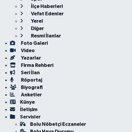
İlçe Haberleri
Vefat Edenler
Yerel
Diğer
Resmi İlanlar
Foto Galeri
Video
Yazarlar
Firma Rehberi
Seri İlan
Röportaj
Biyografi
Anketler
Künye
İletişim
Servisler
Bolu Nöbetçi Eczaneler
Bolu Hava Durumu