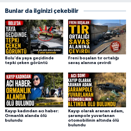
Bunlar da ilginizi çekebilir
Bolu’da yaya geçidinde
Freni boşalan tır ortalığı
tepki çeken görüntü
savaş alanına çevirdi
Kayıp kadından acı haber:
Kayıp olarak aranan adam,
Ormanlık alanda ölü
şarampole yuvarlanan
bulundu
otomobilinin altında ölü
bulundu