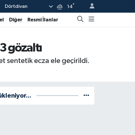
°
Dörtdivan
14
el
Diğer
Resmi İlanlar
3 gözaltı
 sentetik ecza ele geçirildi.
ükleniyor...