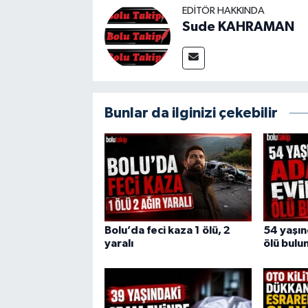
EDITÖR HAKKINDA
Sude KAHRAMAN
Bunlar da ilginizi çekebilir
Bolu’da feci kaza 1 ölü, 2
54 yaşı
yaralı
ölü bulu