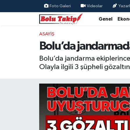
Foto Galeri
Videolar
Yazarl
Genel
Ekon
ASAYIŞ
Bolu’da jandarmada
Bolu’da jandarma ekiplerince 
Olayla ilgili 3 şüpheli gözaltın