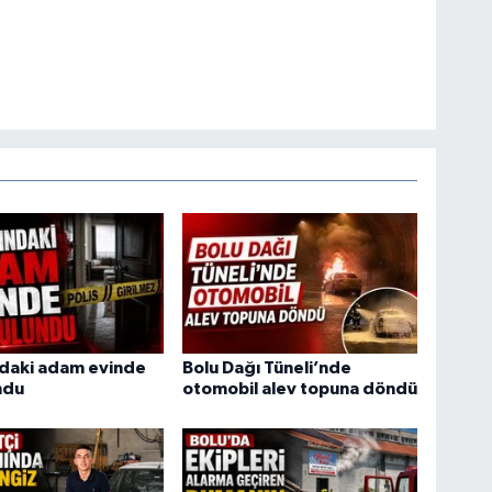
ndaki adam evinde
Bolu Dağı Tüneli’nde
ndu
otomobil alev topuna döndü