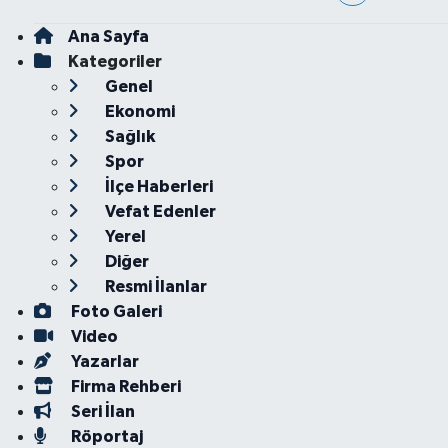
Ana Sayfa
Kategoriler
Genel
Ekonomi
Sağlık
Spor
İlçe Haberleri
Vefat Edenler
Yerel
Diğer
Resmi İlanlar
Foto Galeri
Video
Yazarlar
Firma Rehberi
Seri İlan
Röportaj