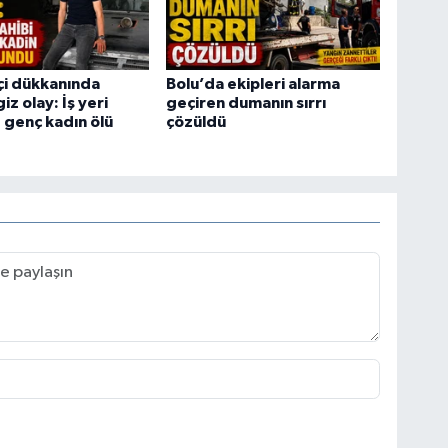
tçi dükkanında
Bolu’da ekipleri alarma
z olay: İş yeri
geçiren dumanın sırrı
e genç kadın ölü
çözüldü