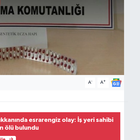
-
+
A
A
ükkanında esrarengiz olay: İş yeri sahibi
n ölü bulundu
üle