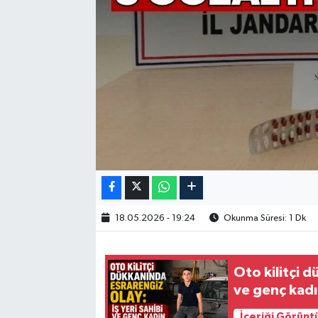
18.05.2026 - 19:24
Okunma Süresi: 1 Dk
Oto kilitçi d
ve genç kadı
İçeriği Görünt