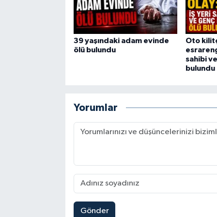
39 yaşındaki adam evinde
Oto kili
ölü bulundu
esrarengi
sahibi v
bulundu
Yorumlar
Gönder