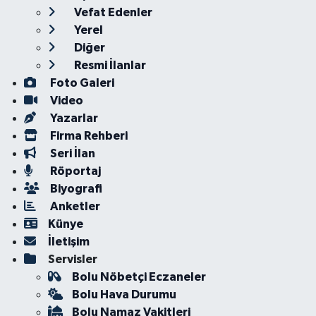
Vefat Edenler
Yerel
Diğer
Resmi İlanlar
Foto Galeri
Video
Yazarlar
Firma Rehberi
Seri İlan
Röportaj
Biyografi
Anketler
Künye
İletişim
Servisler
Bolu Nöbetçi Eczaneler
Bolu Hava Durumu
Bolu Namaz Vakitleri