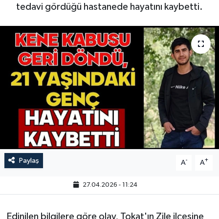
tedavi gördüğü hastanede hayatını kaybetti.
Paylaş
-
+
A
A
27.04.2026 - 11:24
Edinilen bilgilere göre olay, Tokat'ın Zile ilçesine