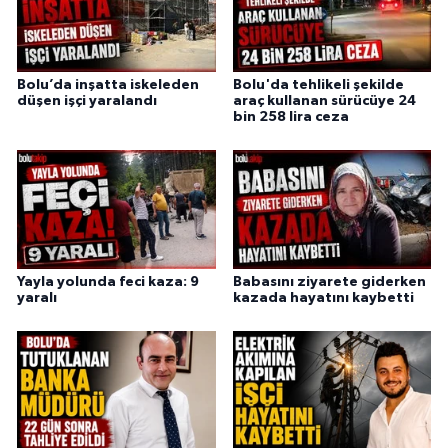
Bolu’da inşatta iskeleden
Bolu'da tehlikeli şekilde
düşen işçi yaralandı
araç kullanan sürücüye 24
bin 258 lira ceza
Yayla yolunda feci kaza: 9
Babasını ziyarete giderken
yaralı
kazada hayatını kaybetti