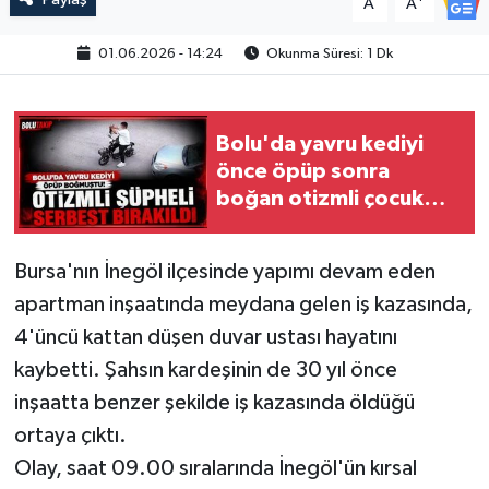
A
A
01.06.2026 - 14:24
Okunma Süresi: 1 Dk
Bolu'da yavru kediyi
önce öpüp sonra
boğan otizmli çocuk
serbest bırakıldı
Bursa'nın İnegöl ilçesinde yapımı devam eden
apartman inşaatında meydana gelen iş kazasında,
4'üncü kattan düşen duvar ustası hayatını
kaybetti. Şahsın kardeşinin de 30 yıl önce
inşaatta benzer şekilde iş kazasında öldüğü
ortaya çıktı.
Olay, saat 09.00 sıralarında İnegöl'ün kırsal