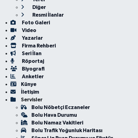
Diğer
Resmi İlanlar
Foto Galeri
Video
Yazarlar
Firma Rehberi
Seri İlan
Röportaj
Biyografi
Anketler
Künye
İletişim
Servisler
Bolu Nöbetçi Eczaneler
Bolu Hava Durumu
Bolu Namaz Vakitleri
Bolu Trafik Yoğunluk Haritası