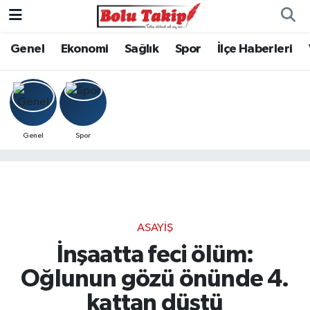
Genel
Ekonomi
Sağlık
Spor
İlçe Haberleri
Genel
Spor
ASAYIŞ
İnşaatta feci ölüm:
Oğlunun gözü önünde 4.
kattan düştü