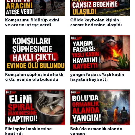
Komşusunu öldürüp evini
Gölde kaybolan kişinin
ve aracını ateşe verdi
cansız bedenine ulaşıldı
Komşuları şüphesinde haklı
yangın faciası: Yaşlı kadın
çıktı, evinde ölü bulundu
hayatını kaybetti
Elini spiral makinesine
Bolu’da ormanlık alanda
kaptırdı
yangın