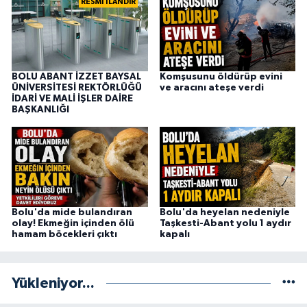
RESMİ İLANDIR
BOLU ABANT İZZET BAYSAL
Komşusunu öldürüp evini
ÜNİVERSİTESİ REKTÖRLÜĞÜ
ve aracını ateşe verdi
İDARİ VE MALİ İŞLER DAİRE
BAŞKANLIĞI
Bolu'da mide bulandıran
Bolu'da heyelan nedeniyle
olay! Ekmeğin içinden ölü
Taşkesti-Abant yolu 1 aydır
hamam böcekleri çıktı
kapalı
Yükleniyor...