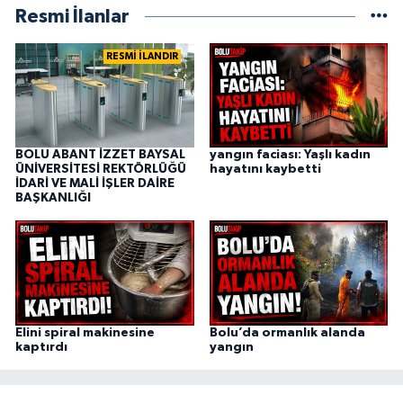
Resmi İlanlar
RESMİ İLANDIR
BOLU ABANT İZZET BAYSAL
yangın faciası: Yaşlı kadın
ÜNİVERSİTESİ REKTÖRLÜĞÜ
hayatını kaybetti
İDARİ VE MALİ İŞLER DAİRE
BAŞKANLIĞI
Elini spiral makinesine
Bolu’da ormanlık alanda
kaptırdı
yangın