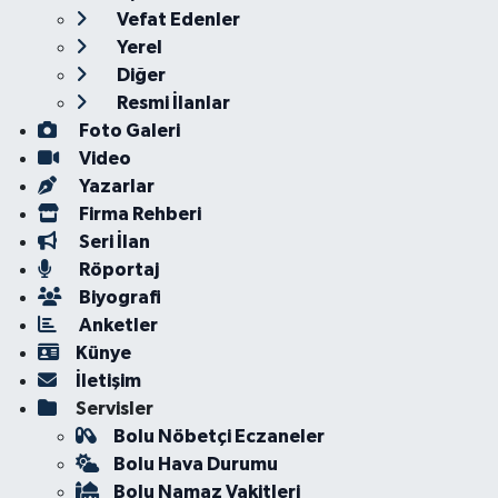
Vefat Edenler
Yerel
Diğer
Resmi İlanlar
Foto Galeri
Video
Yazarlar
Firma Rehberi
Seri İlan
Röportaj
Biyografi
Anketler
Künye
İletişim
Servisler
Bolu Nöbetçi Eczaneler
Bolu Hava Durumu
Bolu Namaz Vakitleri