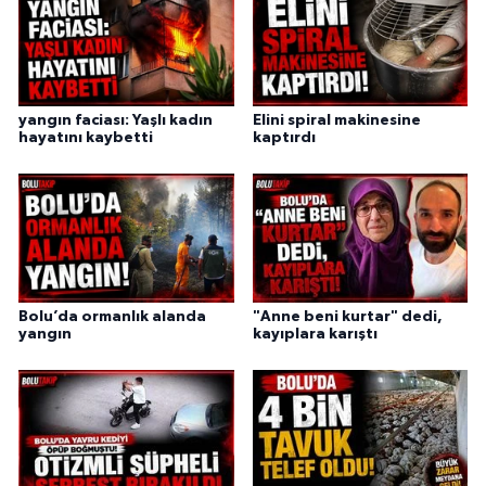
yangın faciası: Yaşlı kadın
Elini spiral makinesine
hayatını kaybetti
kaptırdı
Bolu’da ormanlık alanda
"Anne beni kurtar" dedi,
yangın
kayıplara karıştı