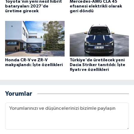
Toyota'nın yeni nesil hibrit
Mercedes-AMG CLA 45
bataryaları 2027'de
efsanesi elektrikli olarak
üretime girecek
geri döndü
Honda CR-V ve ZR-V
Türkiye'de üretilecek yeni
makyajlandı: İşte özellikleri
Dacia Striker tanıtıldı: İşte
fiyatı ve özellikleri
Yorumlar