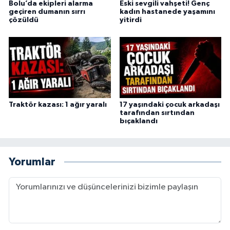
Bolu’da ekipleri alarma
Eski sevgili vahşeti! Genç
geçiren dumanın sırrı
kadın hastanede yaşamını
çözüldü
yitirdi
Traktör kazası: 1 ağır yaralı
17 yaşındaki çocuk arkadaşı
tarafından sırtından
bıçaklandı
Yorumlar