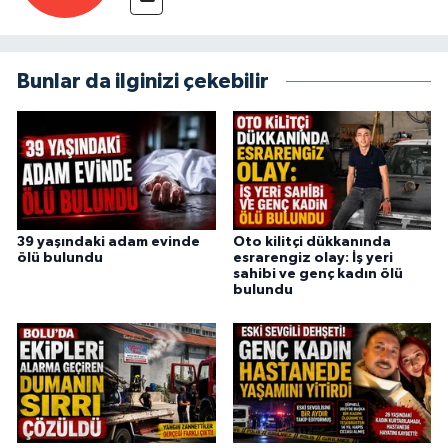
Bunlar da ilginizi çekebilir
39 yaşındaki adam evinde
Oto kilitçi dükkanında
ölü bulundu
esrarengiz olay: İş yeri
sahibi ve genç kadın ölü
bulundu