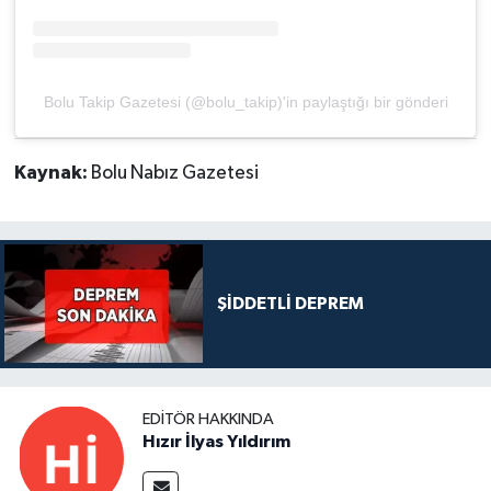
Bolu Takip Gazetesi (@bolu_takip)'in paylaştığı bir gönderi
Kaynak:
Bolu Nabız Gazetesi
ŞİDDETLİ DEPREM
EDITÖR HAKKINDA
Hızır İlyas Yıldırım