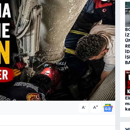
B
İ
Ü
R
İD
İŞ
B
El
m
-
+
A
A
ka