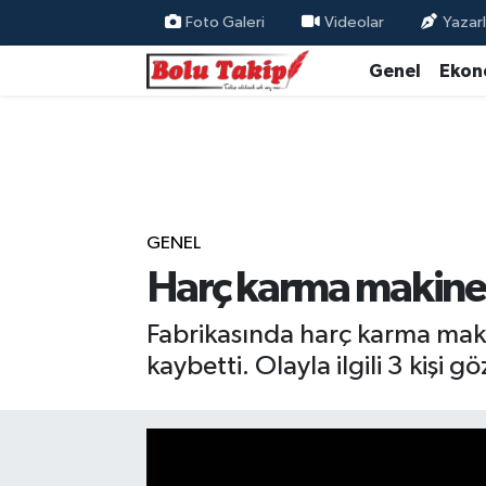
Foto Galeri
Videolar
Yazarl
Genel
Ekon
GENEL
Harç karma makines
Fabrikasında harç karma maki
kaybetti. Olayla ilgili 3 kişi gö