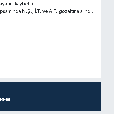
yatını kaybetti.
apsamında N.Ş., İ.T. ve A.T. gözaltına alındı.
PREM