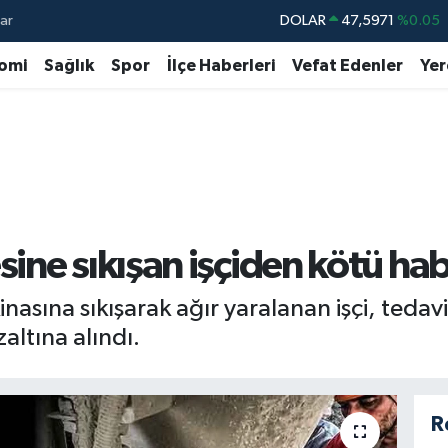
ar
DOLAR
47,5971
%0.05
EURO
55,1336
%0.18
omi
Sağlık
Spor
İlçe Haberleri
Vefat Edenler
Yer
STERLİN
64,2534
%0.22
GRAM ALTIN
6527.85
%0.54
BİST100
13.703
%0
BITCOIN
64.475,47
%0.66
ine sıkışan işçiden kötü ha
nasına sıkışarak ağır yaralanan işçi, teda
zaltına alındı.
R