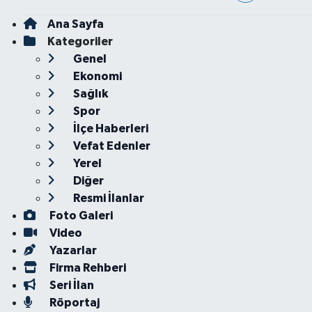
Ana Sayfa
Kategoriler
Genel
Ekonomi
Sağlık
Spor
İlçe Haberleri
Vefat Edenler
Yerel
Diğer
Resmi İlanlar
Foto Galeri
Video
Yazarlar
Firma Rehberi
Seri İlan
Röportaj