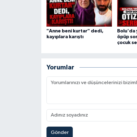
"Anne beni kurtar" dedi,
Bolu'da 
kayıplara karıştı
öpüp son
çocuk se
Yorumlar
Gönder