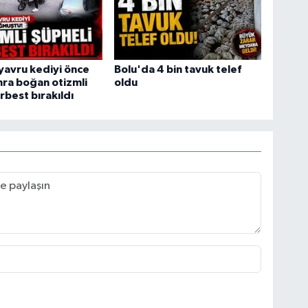
yavru kediyi önce
Bolu'da 4 bin tavuk telef
ra boğan otizmli
oldu
rbest bırakıldı