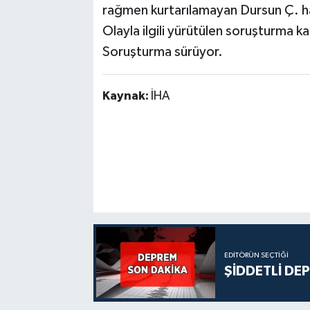
rağmen kurtarılamayan Dursun Ç. ha
Olayla ilgili yürütülen soruşturma k
Soruşturma sürüyor.
Kaynak:
İHA
EDITÖRÜN SEÇTIĞI
ŞİDDETLİ DE