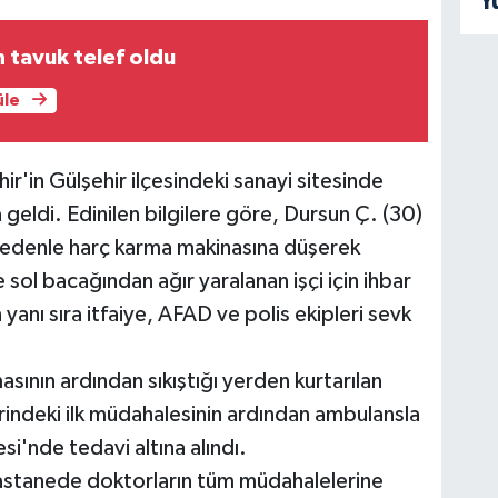
Y
n tavuk telef oldu
üle
'in Gülşehir ilçesindeki sanayi sitesinde
eldi. Edinilen bilgilere göre, Dursun Ç. (30)
 nedenle harç karma makinasına düşerek
 sol bacağından ağır yaralanan işçi için ihbar
 yanı sıra itfaiye, AFAD ve polis ekipleri sevk
masının ardından sıkıştığı yerden kurtarılan
erindeki ilk müdahalesinin ardından ambulansla
si'nde tedavi altına alındı.
hastanede doktorların tüm müdahalelerine