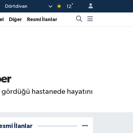
°
Dörtdivan
12
el
Diğer
Resmi İlanlar
ber
vi gördüğü hastanede hayatını
esmi İlanlar