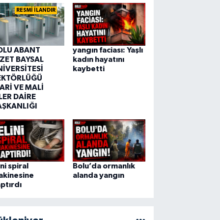
RESMİ İLANDIR
OLU ABANT
yangın faciası: Yaşlı
ZZET BAYSAL
kadın hayatını
NİVERSİTESİ
kaybetti
EKTÖRLÜĞÜ
ARİ VE MALİ
LER DAİRE
AŞKANLIĞI
ini spiral
Bolu’da ormanlık
akinesine
alanda yangın
ptırdı