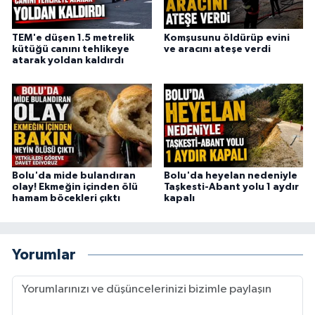
TEM'e düşen 1.5 metrelik
Komşusunu öldürüp evini
kütüğü canını tehlikeye
ve aracını ateşe verdi
atarak yoldan kaldırdı
Bolu'da mide bulandıran
Bolu'da heyelan nedeniyle
olay! Ekmeğin içinden ölü
Taşkesti-Abant yolu 1 aydır
hamam böcekleri çıktı
kapalı
Yorumlar