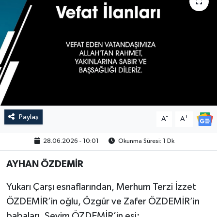
Paylaş
-
+
A
A
28.06.2026 - 10:01
Okunma Süresi: 1 Dk
AYHAN ÖZDEMİR
Yukarı Çarşı esnaflarından, Merhum Terzi İzzet
ÖZDEMİR’in oğlu, Özgür ve Zafer ÖZDEMİR’in
babaları, Sevim ÖZDEMİR’in eşi;