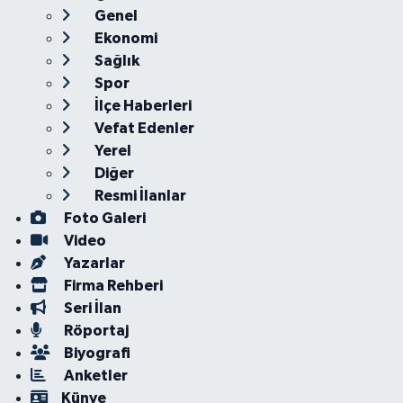
Genel
Ekonomi
Sağlık
Spor
İlçe Haberleri
Vefat Edenler
Yerel
Diğer
Resmi İlanlar
Foto Galeri
Video
Yazarlar
Firma Rehberi
Seri İlan
Röportaj
Biyografi
Anketler
Künye