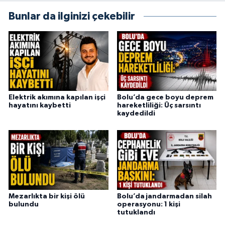
Bunlar da ilginizi çekebilir
Elektrik akımına kapılan işçi
Bolu’da gece boyu deprem
hayatını kaybetti
hareketliliği: Üç sarsıntı
kaydedildi
Mezarlıkta bir kişi ölü
Bolu’da jandarmadan silah
bulundu
operasyonu: 1 kişi
tutuklandı