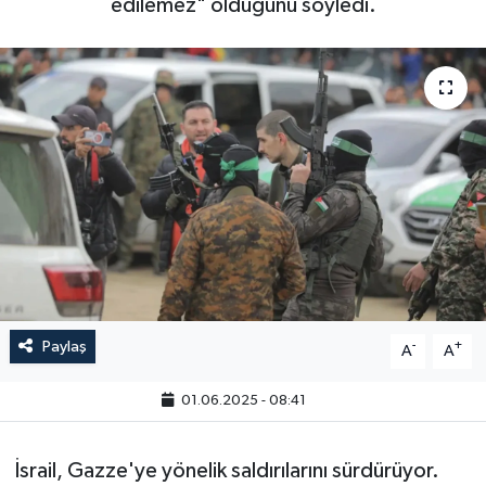
edilemez" olduğunu söyledi.
Paylaş
-
+
A
A
01.06.2025 - 08:41
İsrail, Gazze'ye yönelik saldırılarını sürdürüyor.