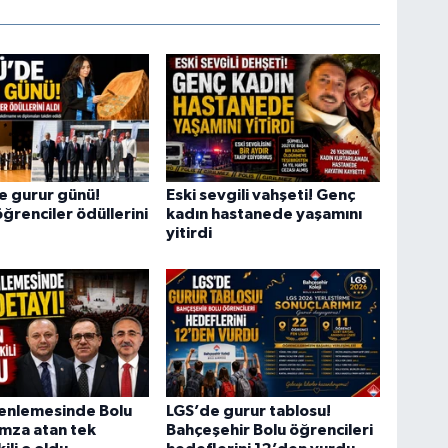
e gurur günü!
Eski sevgili vahşeti! Genç
öğrenciler ödüllerini
kadın hastanede yaşamını
yitirdi
enlemesinde Bolu
LGS’de gurur tablosu!
İmza atan tek
Bahçeşehir Bolu öğrencileri