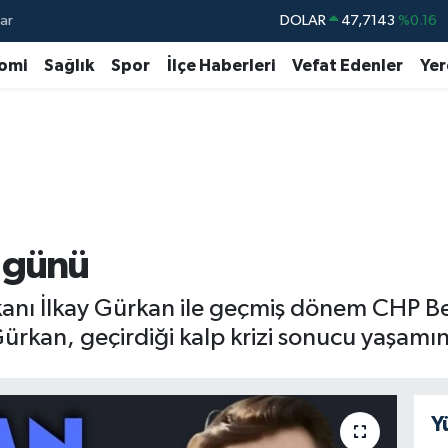
ar
DOLAR
47,7143
%0.16
EURO
55,0317
%-0.02
omi
Sağlık
Spor
İlçe Haberleri
Vefat Edenler
Yer
STERLİN
64,2463
%0.07
GRAM ALTIN
6574.81
%1.44
BİST100
13.799
%70
BITCOIN
64.225,61
%-0.63
ı günü
şkanı İlkay Gürkan ile geçmiş dönem CHP 
kan, geçirdiği kalp krizi sonucu yaşamını 
Y