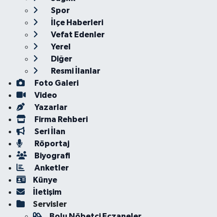
Spor
İlçe Haberleri
Vefat Edenler
Yerel
Diğer
Resmi İlanlar
Foto Galeri
Video
Yazarlar
Firma Rehberi
Seri İlan
Röportaj
Biyografi
Anketler
Künye
İletişim
Servisler
Bolu Nöbetçi Eczaneler