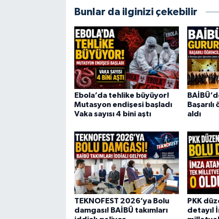
Bunlar da ilginizi çekebilir
Ebola’da tehlike büyüyor!
BAİBÜ’d
Mutasyon endişesi başladı
Başarılı 
Vaka sayısı 4 bini aştı
aldı
TEKNOFEST 2026’ya Bolu
PKK düz
damgası! BAİBÜ takımları
detayı! 