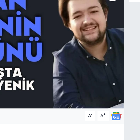
-
+
A
A