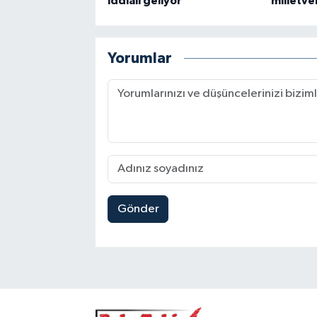
iddialı geliyor
milletvek
Yorumlar
Gönder