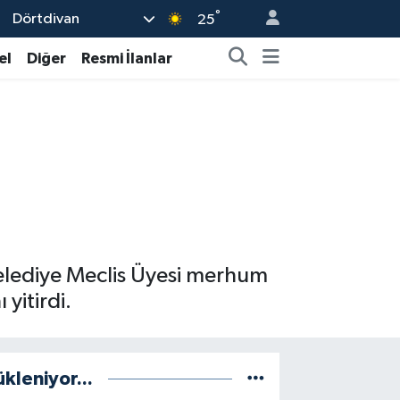
°
Dörtdivan
25
el
Diğer
Resmi İlanlar
Belediye Meclis Üyesi merhum
yitirdi.
ükleniyor...