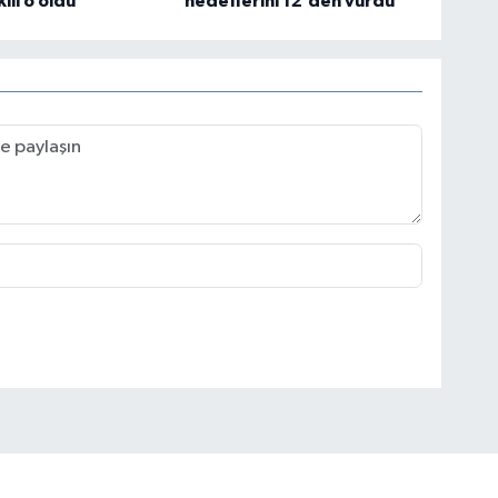
ili o oldu
hedeflerini 12’den vurdu