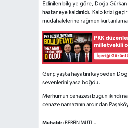
Edinilen bilgiye göre, Doğa Gürkan
hastaneye kaldırıldı. Kalp krizi geç
müdahalelerine rağmen kurtarılama
PKK düzenle
milletvekili 
İçeriği Görünt
Genç yaşta hayatını kaybeden Doğa G
sevenlerini yasa boğdu.
Merhumun cenazesi bugün ikindi na
cenaze namazının ardından Paşaköy
Muhabir:
BERFİN MUTLU