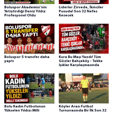
Boluspor Akademisi'nin
Liderler Zirvede, İkinciler
Yetiştirdiği Deniz Yıldız
Pusuda! Son 32 Nefes
Profesyonel Oldu
Kesecek
Boluspor 5 transfer daha
Kura Bu Maçı Yazdı! Tüm
yaptı
Gözler Bahçeköy - Tekke
Işıklar Karşılaşmasında
Bolu Kadın Futbolunun
Köyler Arası Futbol
Yükselen Yıldızı Milli
Turnuvasında Bir İlk Son 32