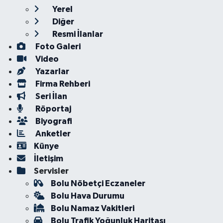
Yerel
Diğer
Resmi İlanlar
Foto Galeri
Video
Yazarlar
Firma Rehberi
Seri İlan
Röportaj
Biyografi
Anketler
Künye
İletişim
Servisler
Bolu Nöbetçi Eczaneler
Bolu Hava Durumu
Bolu Namaz Vakitleri
Bolu Trafik Yoğunluk Haritası