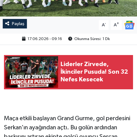
Paylaş
-
+
A
A
17.06.2026 - 09:16
Okunma Süresi: 1 Dk
Liderler Zirvede,
İkinciler Pusuda! Son 32
Nefes Kesecek
Maça etkili başlayan Grand Gurme, gol perdesini
Serkan'ın ayağından açtı. Bu golün ardından
baskısını artıran ekipte golcü oyuncu Sercan