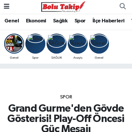
Genel
Ekonomi
Sağlık
Spor
İlçe Haberleri
Genel
Spor
SAĞLIK
Asayiş
Genel
SPOR
Grand Gurme'den Gövde
Gösterisi! Play-Off Öncesi
Güç Mesajı