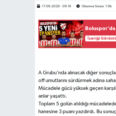
17.06.2026 - 09:16
Okunma Süresi: 1 Dk
Boluspor’da 
İçeriği Görünt
A Grubu'nda alınacak diğer sonuçlar
off umutlarını sürdürmek adına sahay
Mücadele gücü yüksek geçen karşıla
anlar yaşattı.
Toplam 5 golün atıldığı mücadelede
hanesine 3 puanı yazdırdı. Bu sonuçla