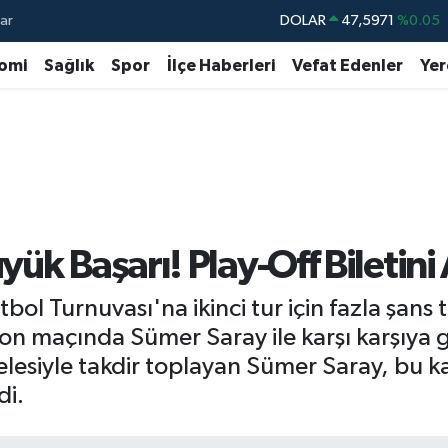
ar
DOLAR
47,5971
%0.05
EURO
55,1336
%0.18
omi
Sağlık
Spor
İlçe Haberleri
Vefat Edenler
Yer
STERLİN
64,2534
%0.22
GRAM ALTIN
6527.85
%0.54
BİST100
13.703
%11
BITCOIN
64.475,47
%0.66
ük Başarı! Play-Off Biletini 
utbol Turnuvası'na ikinci tur için fazla şa
n maçında Sümer Saray ile karşı karşıya g
lesiyle takdir toplayan Sümer Saray, bu 
di.