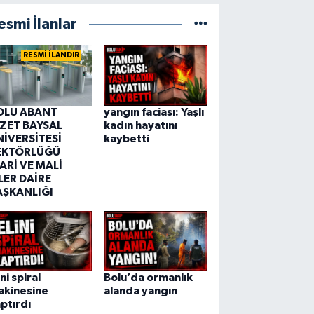
esmi İlanlar
RESMİ İLANDIR
OLU ABANT
yangın faciası: Yaşlı
ZZET BAYSAL
kadın hayatını
NİVERSİTESİ
kaybetti
EKTÖRLÜĞÜ
ARİ VE MALİ
LER DAİRE
AŞKANLIĞI
ini spiral
Bolu’da ormanlık
akinesine
alanda yangın
ptırdı