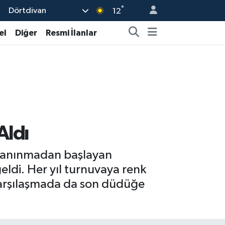
°
Dörtdivan
12
el
Diğer
Resmi İlanlar
Aldı
ns tanınmadan başlayan
eldi. Her yıl turnuvaya renk
karşılaşmada da son düdüğe