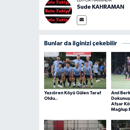
EDITÖR HAKKINDA
Sude KAHRAMAN
Bunlar da ilginizi çekebilir
Yazıören Köyü Gülen Taraf
Anıl Ber
Oldu..
Dokunuşu
Afşar Kö
Mağlup E