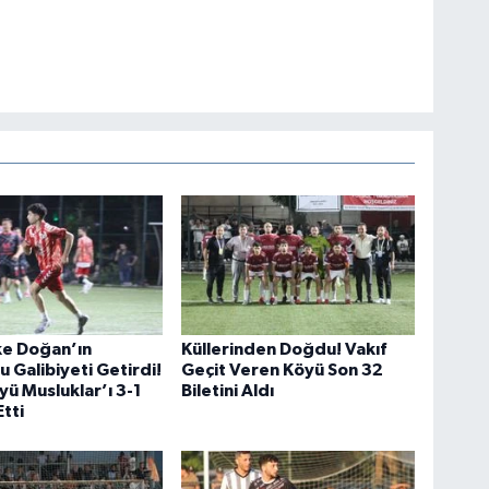
ke Doğan’ın
Küllerinden Doğdu! Vakıf
 Galibiyeti Getirdi!
Geçit Veren Köyü Son 32
yü Musluklar’ı 3-1
Biletini Aldı
tti