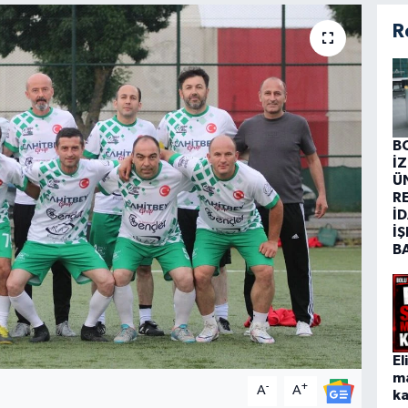
R
B
İ
Ü
R
İD
İŞ
B
El
m
-
+
A
A
ka