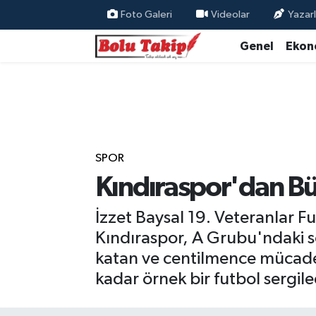
Foto Galeri
Videolar
Yazarl
Genel
Ekon
SPOR
Kındıraspor'dan Büy
İzzet Baysal 19. Veteranlar F
Kındıraspor, A Grubu'ndaki so
katan ve centilmence mücade
kadar örnek bir futbol sergile