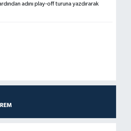
n ardından adını play-off turuna yazdırarak
PREM