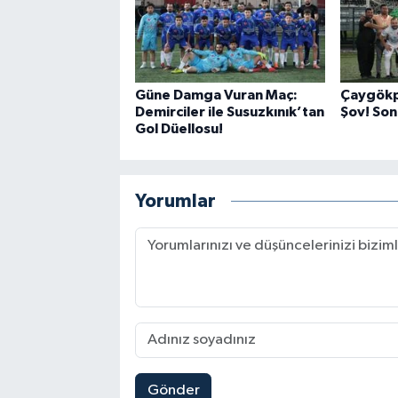
Güne Damga Vuran Maç:
Çaygökp
Demirciler ile Susuzkınık’tan
Şov! Son 
Gol Düellosu!
Yorumlar
Gönder