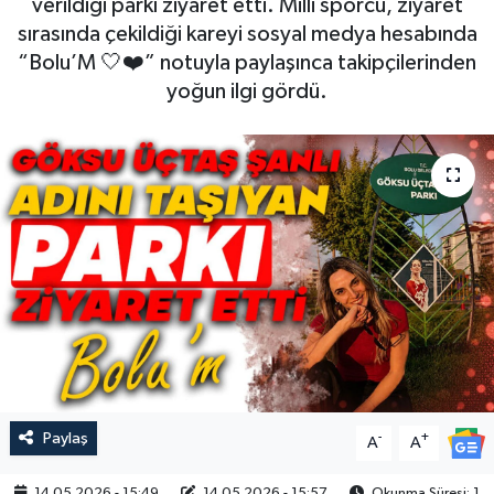
verildiği parkı ziyaret etti. Milli sporcu, ziyaret
sırasında çekildiği kareyi sosyal medya hesabında
“Bolu’M 🤍❤️” notuyla paylaşınca takipçilerinden
yoğun ilgi gördü.
Paylaş
-
+
A
A
14.05.2026 - 15:49
14.05.2026 - 15:57
Okunma Süresi: 1