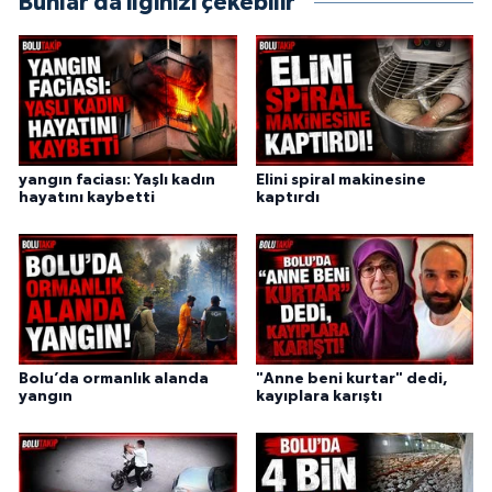
Bunlar da ilginizi çekebilir
yangın faciası: Yaşlı kadın
Elini spiral makinesine
hayatını kaybetti
kaptırdı
Bolu’da ormanlık alanda
"Anne beni kurtar" dedi,
yangın
kayıplara karıştı