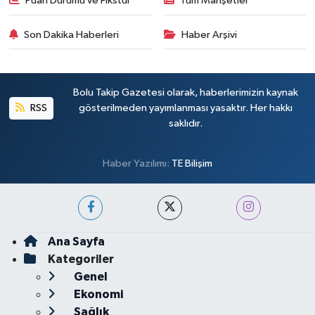
Puan Durumu ve Fikstür
Tüm Manşetler
Son Dakika Haberleri
Haber Arşivi
Bolu Takip Gazetesi olarak, haberlerimizin kaynak
RSS
gösterilmeden yayımlanması yasaktır. Her hakkı
saklıdır.
Haber Yazılımı:
TE Bilişim
Ana Sayfa
Kategoriler
Genel
Ekonomi
Sağlık