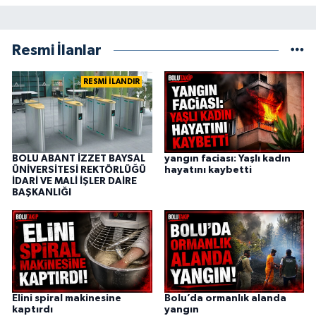
Resmi İlanlar
RESMİ İLANDIR
BOLU ABANT İZZET BAYSAL
yangın faciası: Yaşlı kadın
ÜNİVERSİTESİ REKTÖRLÜĞÜ
hayatını kaybetti
İDARİ VE MALİ İŞLER DAİRE
BAŞKANLIĞI
Elini spiral makinesine
Bolu’da ormanlık alanda
kaptırdı
yangın