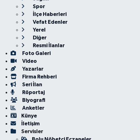
Spor
İlçe Haberleri
Vefat Edenler
Yerel
Diğer
Resmi İlanlar
Foto Galeri
Video
Yazarlar
Firma Rehberi
Seri İlan
Röportaj
Biyografi
Anketler
Künye
İletişim
Servisler
Bolu Nöbetçi Eczaneler