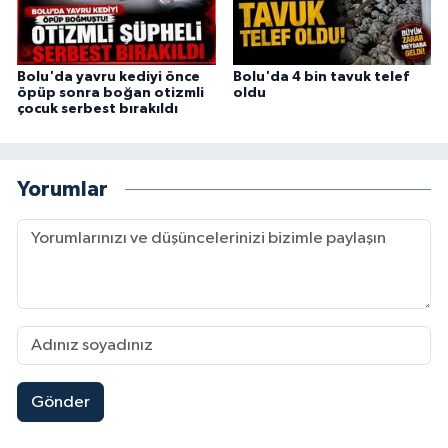
Bolu'da yavru kediyi önce
Bolu'da 4 bin tavuk telef
öpüp sonra boğan otizmli
oldu
çocuk serbest bırakıldı
Yorumlar
Gönder