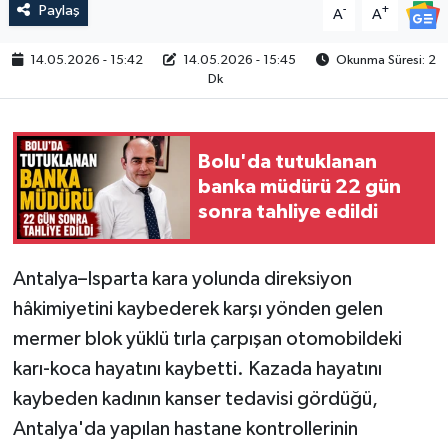
Paylaş
-
+
A
A
14.05.2026 - 15:42
14.05.2026 - 15:45
Okunma Süresi: 2
Dk
Bolu'da tutuklanan
banka müdürü 22 gün
sonra tahliye edildi
Antalya–Isparta kara yolunda direksiyon
hâkimiyetini kaybederek karşı yönden gelen
mermer blok yüklü tırla çarpışan otomobildeki
karı-koca hayatını kaybetti. Kazada hayatını
kaybeden kadının kanser tedavisi gördüğü,
Antalya'da yapılan hastane kontrollerinin