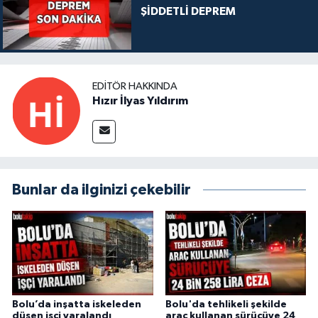
ŞİDDETLİ DEPREM
EDITÖR HAKKINDA
Hızır İlyas Yıldırım
Bunlar da ilginizi çekebilir
Bolu’da inşatta iskeleden
Bolu'da tehlikeli şekilde
düşen işçi yaralandı
araç kullanan sürücüye 24