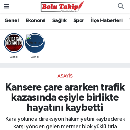
Genel
Ekonomi
Sağlık
Spor
İlçe Haberleri
Genel
Genel
ASAYIŞ
Kansere çare ararken trafik
kazasında eşiyle birlikte
hayatını kaybetti
Kara yolunda direksiyon hâkimiyetini kaybederek
karşı yönden gelen mermer blok yüklü tırla