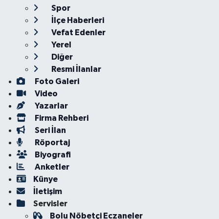
Spor
İlçe Haberleri
Vefat Edenler
Yerel
Diğer
Resmi İlanlar
Foto Galeri
Video
Yazarlar
Firma Rehberi
Seri İlan
Röportaj
Biyografi
Anketler
Künye
İletişim
Servisler
Bolu Nöbetçi Eczaneler