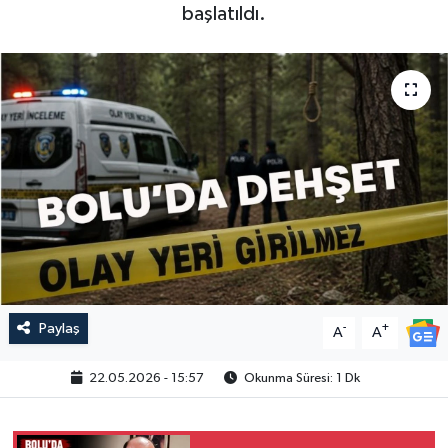
başlatıldı.
Paylaş
-
+
A
A
22.05.2026 - 15:57
Okunma Süresi: 1 Dk