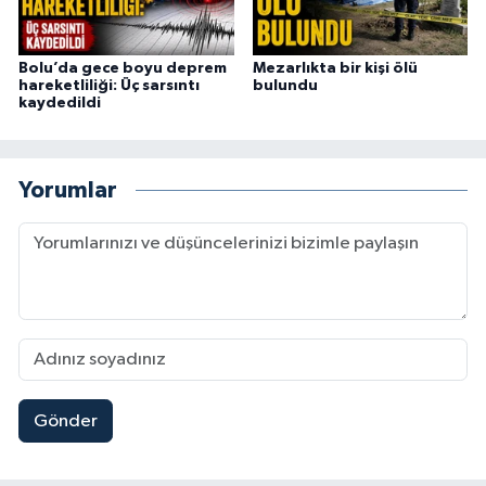
Bolu’da gece boyu deprem
Mezarlıkta bir kişi ölü
hareketliliği: Üç sarsıntı
bulundu
kaydedildi
Yorumlar
Gönder