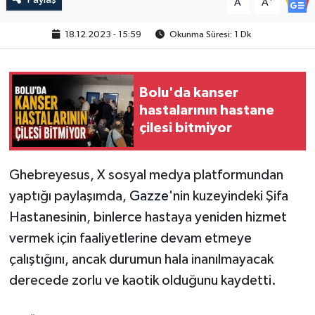
A
A
18.12.2023 - 15:59
Okunma Süresi: 1 Dk
Bolu'da kanser
hastalarının hastane
çilesi bitmiyor
Ghebreyesus, X sosyal medya platformundan
yaptığı paylaşımda,
Gazze
'nin kuzeyindeki Şifa
Hastanesinin, binlerce hastaya yeniden hizmet
vermek için faaliyetlerine devam etmeye
çalıştığını, ancak durumun hala inanılmayacak
derecede zorlu ve kaotik olduğunu kaydetti.