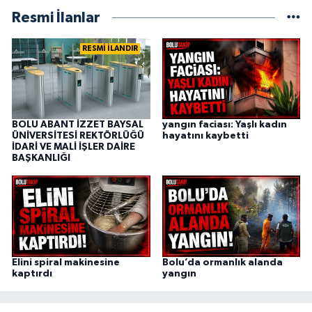
Resmi İlanlar
RESMİ İLANDIR
BOLU ABANT İZZET BAYSAL
yangın faciası: Yaşlı kadın
ÜNİVERSİTESİ REKTÖRLÜĞÜ
hayatını kaybetti
İDARİ VE MALİ İŞLER DAİRE
BAŞKANLIĞI
Elini spiral makinesine
Bolu’da ormanlık alanda
kaptırdı
yangın