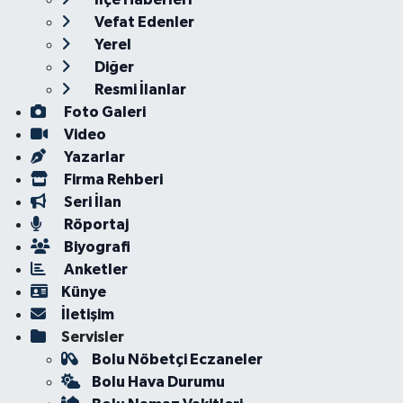
Vefat Edenler
Yerel
Diğer
Resmi İlanlar
Foto Galeri
Video
Yazarlar
Firma Rehberi
Seri İlan
Röportaj
Biyografi
Anketler
Künye
İletişim
Servisler
Bolu Nöbetçi Eczaneler
Bolu Hava Durumu