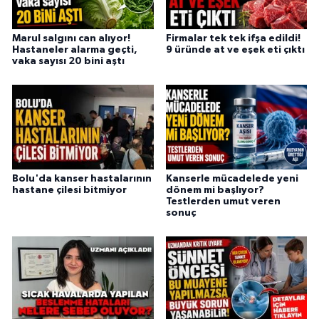
Marul salgını can alıyor!
Firmalar tek tek ifşa edildi!
Hastaneler alarma geçti,
9 üründe at ve eşek eti çıktı
vaka sayısı 20 bini aştı
Bolu'da kanser hastalarının
Kanserle mücadelede yeni
hastane çilesi bitmiyor
dönem mi başlıyor?
Testlerden umut veren
sonuç