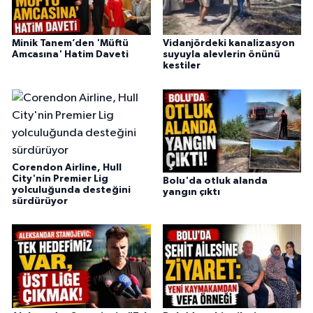
Minik Tanem’den 'Müftü
Vidanjördeki kanalizasyon
Amcasına' Hatim Daveti
suyuyla alevlerin önünü
kestiler
Corendon Airline, Hull
City'nin Premier Lig
Bolu'da otluk alanda
yolculuğunda desteğini
yangın çıktı
sürdürüyor