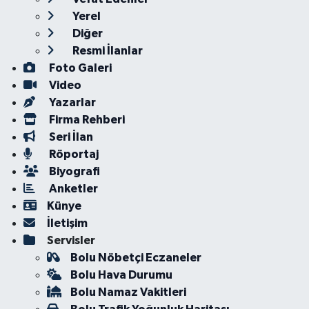
Yerel
Diğer
Resmi İlanlar
Foto Galeri
Video
Yazarlar
Firma Rehberi
Seri İlan
Röportaj
Biyografi
Anketler
Künye
İletişim
Servisler
Bolu Nöbetçi Eczaneler
Bolu Hava Durumu
Bolu Namaz Vakitleri