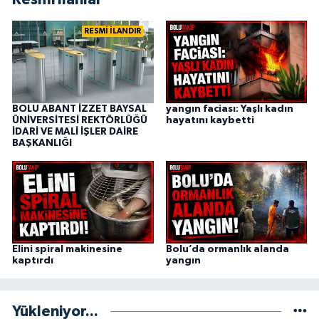
RESMİ İLANDIR
BOLU ABANT İZZET BAYSAL
yangın faciası: Yaşlı kadın
ÜNİVERSİTESİ REKTÖRLÜĞÜ
hayatını kaybetti
İDARİ VE MALİ İŞLER DAİRE
BAŞKANLIĞI
Elini spiral makinesine
Bolu’da ormanlık alanda
kaptırdı
yangın
Yükleniyor...