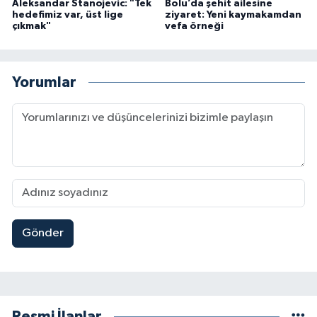
Aleksandar Stanojevic: "Tek
Bolu’da şehit ailesine
hedefimiz var, üst lige
ziyaret: Yeni kaymakamdan
çıkmak"
vefa örneği
Yorumlar
Gönder
Resmi İlanlar