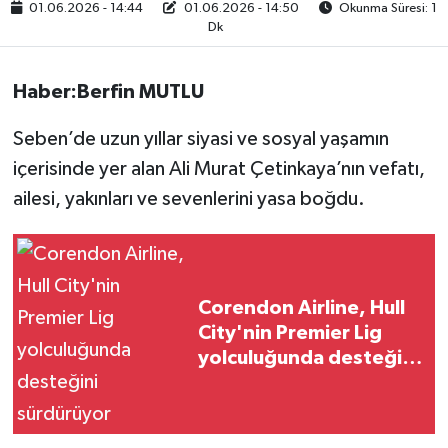
01.06.2026 - 14:44
01.06.2026 - 14:50
Okunma Süresi: 1
Dk
Haber:Berfin MUTLU
Seben’de uzun yıllar siyasi ve sosyal yaşamın
içerisinde yer alan Ali Murat Çetinkaya’nın vefatı,
ailesi, yakınları ve sevenlerini yasa boğdu.
Corendon Airline, Hull
City'nin Premier Lig
yolculuğunda desteğini
sürdürüyor