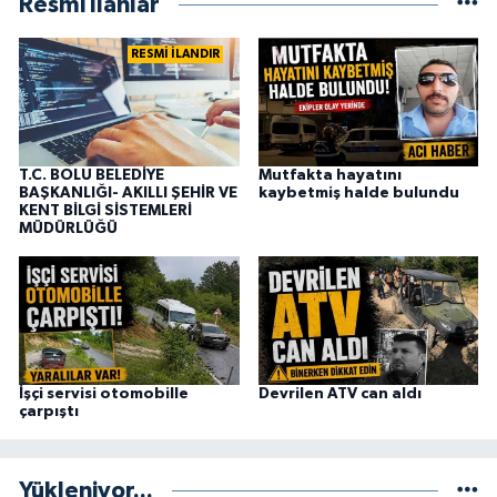
Resmi İlanlar
RESMİ İLANDIR
T.C. BOLU BELEDİYE
Mutfakta hayatını
BAŞKANLIĞI- AKILLI ŞEHİR VE
kaybetmiş halde bulundu
KENT BİLGİ SİSTEMLERİ
MÜDÜRLÜĞÜ
İşçi servisi otomobille
Devrilen ATV can aldı
çarpıştı
Yükleniyor...