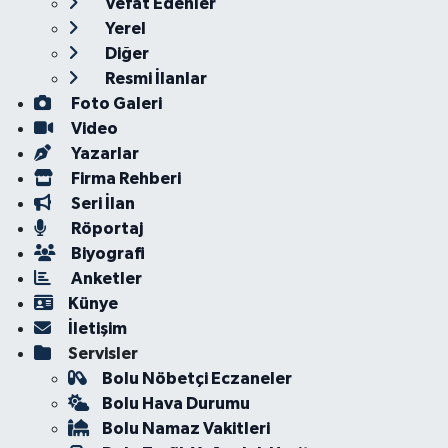
Vefat Edenler
Yerel
Diğer
Resmi İlanlar
Foto Galeri
Video
Yazarlar
Firma Rehberi
Seri İlan
Röportaj
Biyografi
Anketler
Künye
İletişim
Servisler
Bolu Nöbetçi Eczaneler
Bolu Hava Durumu
Bolu Namaz Vakitleri