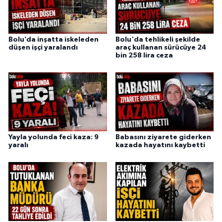
Bolu’da inşatta iskeleden
Bolu'da tehlikeli şekilde
düşen işçi yaralandı
araç kullanan sürücüye 24
bin 258 lira ceza
Yayla yolunda feci kaza: 9
Babasını ziyarete giderken
yaralı
kazada hayatını kaybetti