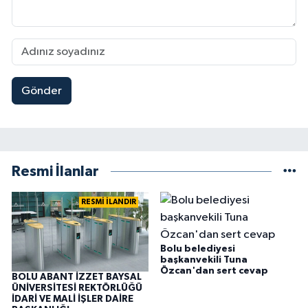
Gönder
Resmi İlanlar
RESMİ İLANDIR
Bolu belediyesi
başkanvekili Tuna
Özcan'dan sert cevap
BOLU ABANT İZZET BAYSAL
ÜNİVERSİTESİ REKTÖRLÜĞÜ
İDARİ VE MALİ İŞLER DAİRE