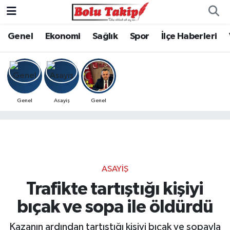
Genel
Ekonomi
Sağlık
Spor
İlçe Haberleri
Genel
Asayiş
Genel
ASAYIŞ
Trafikte tartıştığı kişiyi
bıçak ve sopa ile öldürdü
Kazanın ardından tartıştığı kişiyi bıçak ve sopayla