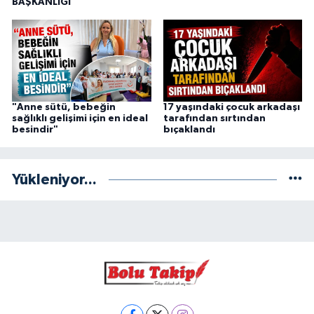
BAŞKANLIĞI
"Anne sütü, bebeğin
17 yaşındaki çocuk arkadaşı
sağlıklı gelişimi için en ideal
tarafından sırtından
besindir"
bıçaklandı
Yükleniyor...