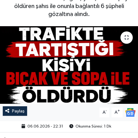
öldüren şahıs ile onunla bağlantılı 6 şüpheli
gözaltına alındı.
Paylaş
-
+
A
A
06.06.2026 - 22:31
Okunma Süresi: 1 Dk