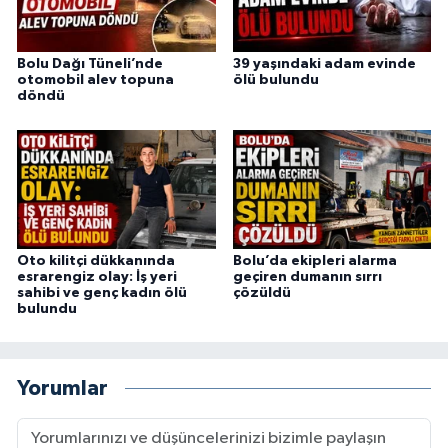
Bolu Dağı Tüneli’nde
39 yaşındaki adam evinde
otomobil alev topuna
ölü bulundu
döndü
Oto kilitçi dükkanında
Bolu’da ekipleri alarma
esrarengiz olay: İş yeri
geçiren dumanın sırrı
sahibi ve genç kadın ölü
çözüldü
bulundu
Yorumlar