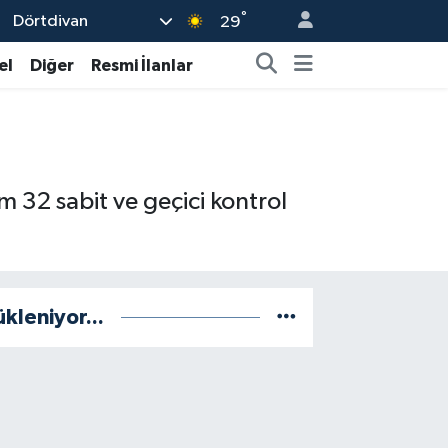
°
Dörtdivan
29
el
Diğer
Resmi İlanlar
32 sabit ve geçici kontrol
ükleniyor...