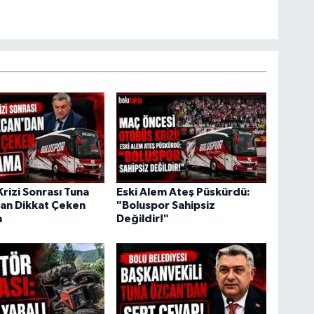
rizi Sonrası Tuna
Eski Alem Ateş Püskürdü:
an Dikkat Çeken
"Boluspor Sahipsiz
a
Değildir!"