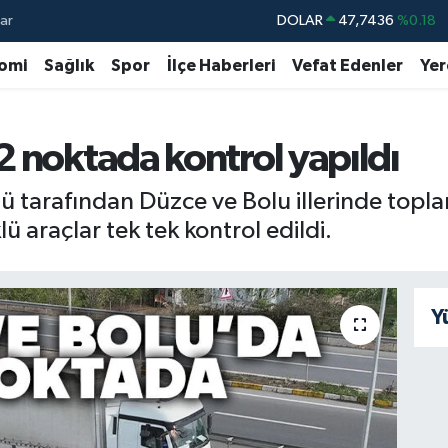
ar
DOLAR
47,7436
%0.18
EURO
55,2510
%0.32
omi
Sağlık
Spor
İlçe Haberleri
Vefat Edenler
Yer
STERLİN
64,4811
%0.38
GRAM ALTIN
6660.55
%0.03
2 noktada kontrol yapıldı
BİST100
13.779
%-14
arafından Düzce ve Bolu illerinde toplam 
BITCOIN
64.944,08
%-0.18
 araçlar tek tek kontrol edildi.
Y