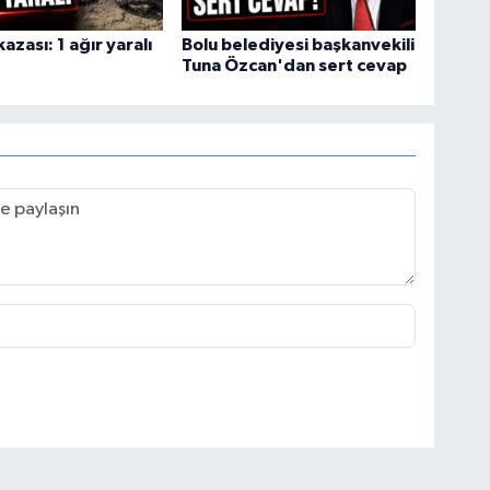
azası: 1 ağır yaralı
Bolu belediyesi başkanvekili
Tuna Özcan'dan sert cevap