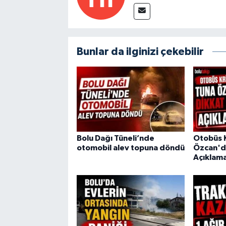
Bunlar da ilginizi çekebilir
Bolu Dağı Tüneli’nde
Otobüs K
otomobil alev topuna döndü
Özcan'd
Açıklam