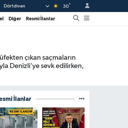
°
Dörtdivan
30
el
Diğer
Resmi İlanlar
tüfekten çıkan saçmaların
ıyla Denizli’ye sevk edilirken,
esmi İlanlar
RESMİ İLANDIR