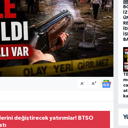
B
İ
Ü
R
İD
İŞ
B
T
me
-
+
A
A
ca
at
ka
Y
erini değiştirecek yatırımlar! BTSO
stı