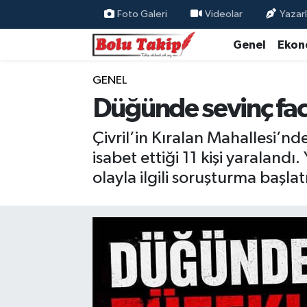
Foto Galeri
Videolar
Yazarl
Genel
Ekon
GENEL
Düğünde sevinç fa
Çivril’in Kıralan Mahallesi’
isabet ettiği 11 kişi yaralandı.
olayla ilgili soruşturma başlatı