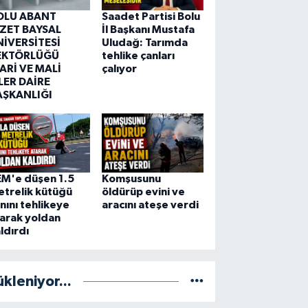
OLU ABANT
Saadet Partisi Bolu
ZZET BAYSAL
İl Başkanı Mustafa
NİVERSİTESİ
Uludağ: Tarımda
EKTÖRLÜĞÜ
tehlike çanları
ARİ VE MALİ
çalıyor
LER DAİRE
AŞKANLIĞI
EM'e düşen 1.5
Komşusunu
trelik kütüğü
öldürüp evini ve
nını tehlikeye
aracını ateşe verdi
arak yoldan
ldırdı
ükleniyor...