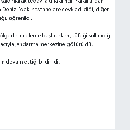
aldırılarak tedavi altına alındı. Yaralılardan
la Denizli’deki hastanelere sevk edildiği, diğer
duğu öğrenildi.
ölgede inceleme başlatırken, tüfeği kullandığı
 amacıyla jandarma merkezine götürüldü.
ın devam ettiği bildirildi.