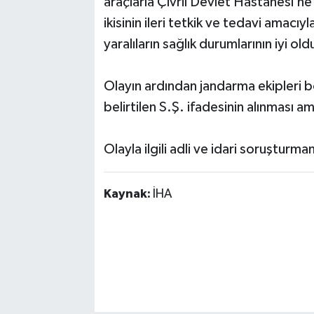
araçlarla Çivril Devlet Hastanesi’ne k
ikisinin ileri tetkik ve tedavi amacıy
yaralıların sağlık durumlarının iyi ol
Olayın ardından jandarma ekipleri b
belirtilen S.Ş. ifadesinin alınması
Olayla ilgili adli ve idari soruşturman
Kaynak:
İHA