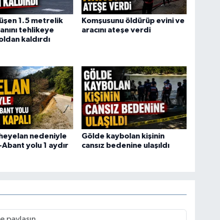
şen 1.5 metrelik
Komşusunu öldürüp evini ve
anını tehlikeye
aracını ateşe verdi
oldan kaldırdı
heyelan nedeniyle
Gölde kaybolan kişinin
-Abant yolu 1 aydır
cansız bedenine ulaşıldı