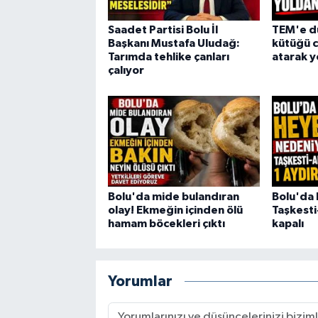
Saadet Partisi Bolu İl
TEM'e dü
Başkanı Mustafa Uludağ:
kütüğü c
Tarımda tehlike çanları
atarak y
çalıyor
Bolu'da mide bulandıran
Bolu'da 
olay! Ekmeğin içinden ölü
Taşkesti
hamam böcekleri çıktı
kapalı
Yorumlar