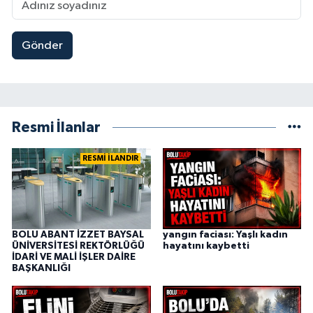
Gönder
Resmi İlanlar
RESMİ İLANDIR
BOLU ABANT İZZET BAYSAL
yangın faciası: Yaşlı kadın
ÜNİVERSİTESİ REKTÖRLÜĞÜ
hayatını kaybetti
İDARİ VE MALİ İŞLER DAİRE
BAŞKANLIĞI