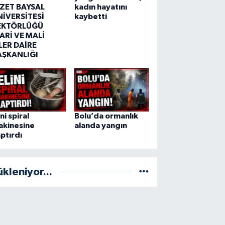
ZZET BAYSAL
kadın hayatını
NİVERSİTESİ
kaybetti
EKTÖRLÜĞÜ
ARİ VE MALİ
LER DAİRE
AŞKANLIĞI
ini spiral
Bolu’da ormanlık
akinesine
alanda yangın
ptırdı
ükleniyor...