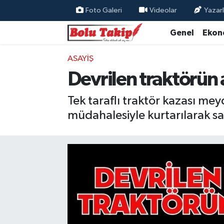
Foto Galeri
Videolar
Yazarl
Genel
Ekon
ASAYIŞ
Devrilen traktörün a
Tek taraflı traktör kazası mey
müdahalesiyle kurtarılarak sağ