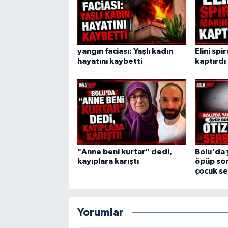
yangın faciası: Yaşlı kadın
Elini spi
hayatını kaybetti
kaptırdı
"Anne beni kurtar" dedi,
Bolu'da 
kayıplara karıştı
öpüp son
çocuk se
Yorumlar