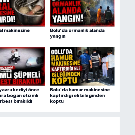
ral makinesine
Bolu’da ormanlık alanda
yangın
yavru kediyi önce
Bolu'da hamur makinesine
ra boğan otizmli
kaptırdığı eli bileğinden
rbest bırakıldı
koptu