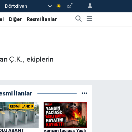
°
Dörtdivan
12
el
Diğer
Resmi İlanlar
an Ç.K., ekiplerin
esmi İlanlar
RESMİ İLANDIR
OLU ABANT
yangın faciası: Yaşlı