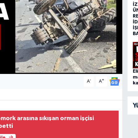
İ
Ü
R
İD
İŞ
B
El
m
-
+
A
A
ka
Y
ömork arasına sıkışan orman işçisi
betti
üle