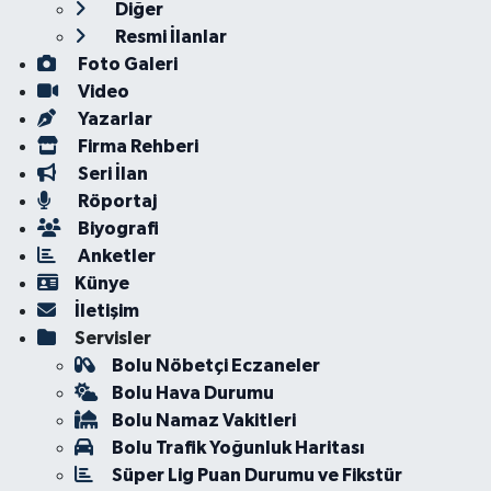
Diğer
Resmi İlanlar
Foto Galeri
Video
Yazarlar
Firma Rehberi
Seri İlan
Röportaj
Biyografi
Anketler
Künye
İletişim
Servisler
Bolu Nöbetçi Eczaneler
Bolu Hava Durumu
Bolu Namaz Vakitleri
Bolu Trafik Yoğunluk Haritası
Süper Lig Puan Durumu ve Fikstür