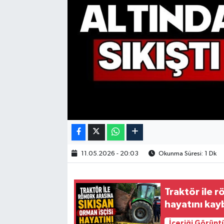
11.05.2026 - 20:03
Okunma Süresi: 1 Dk
Traktör ile r
hayatını kay
İçeriği Görünt