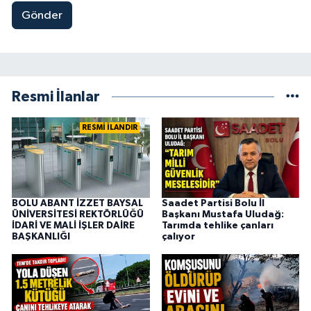
Gönder
Resmi İlanlar
RESMİ İLANDIR
BOLU ABANT İZZET BAYSAL
Saadet Partisi Bolu İl
ÜNİVERSİTESİ REKTÖRLÜĞÜ
Başkanı Mustafa Uludağ:
İDARİ VE MALİ İŞLER DAİRE
Tarımda tehlike çanları
BAŞKANLIĞI
çalıyor