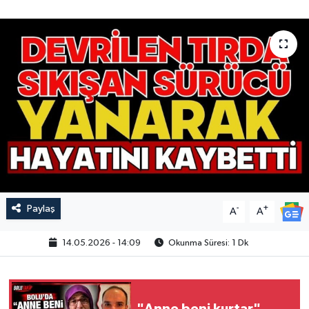
Paylaş
-
+
A
A
14.05.2026 - 14:09
Okunma Süresi: 1 Dk
"Anne beni kurtar"