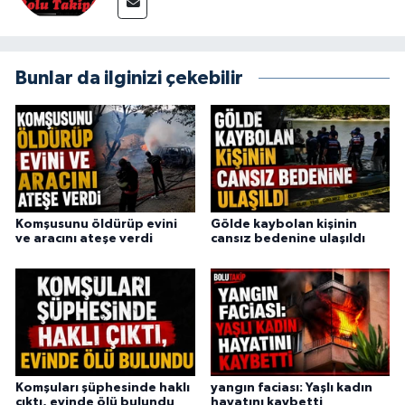
Bunlar da ilginizi çekebilir
Komşusunu öldürüp evini
Gölde kaybolan kişinin
ve aracını ateşe verdi
cansız bedenine ulaşıldı
Komşuları şüphesinde haklı
yangın faciası: Yaşlı kadın
çıktı, evinde ölü bulundu
hayatını kaybetti