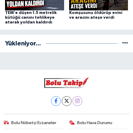
TEM'e düşen 1.5 metrelik
Komşusunu öldürüp evini
kütüğü canını tehlikeye
ve aracını ateşe verdi
atarak yoldan kaldırdı
Yükleniyor...
Bolu Nöbetçi Eczaneler
Bolu Hava Durumu