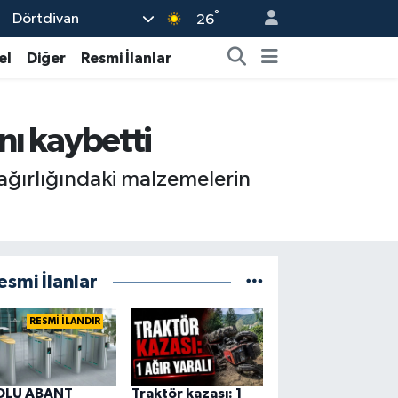
°
Dörtdivan
26
el
Diğer
Resmi İlanlar
nı kaybetti
ağırlığındaki malzemelerin
esmi İlanlar
RESMİ İLANDIR
OLU ABANT
Traktör kazası: 1