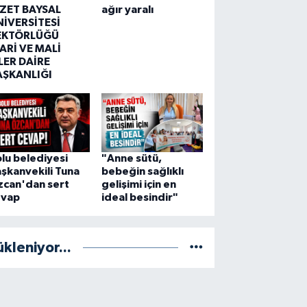
ZZET BAYSAL
ağır yaralı
NİVERSİTESİ
EKTÖRLÜĞÜ
ARİ VE MALİ
LER DAİRE
AŞKANLIĞI
lu belediyesi
"Anne sütü,
şkanvekili Tuna
bebeğin sağlıklı
zcan'dan sert
gelişimi için en
evap
ideal besindir"
ükleniyor...