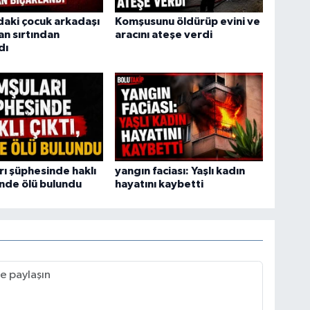
daki çocuk arkadaşı
Komşusunu öldürüp evini ve
an sırtından
aracını ateşe verdi
dı
ı şüphesinde haklı
yangın faciası: Yaşlı kadın
vinde ölü bulundu
hayatını kaybetti