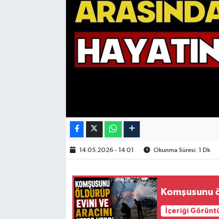
14.05.2026 - 14:01
Okunma Süresi: 1 Dk
Komşusunu öl
İçeriği Görünt