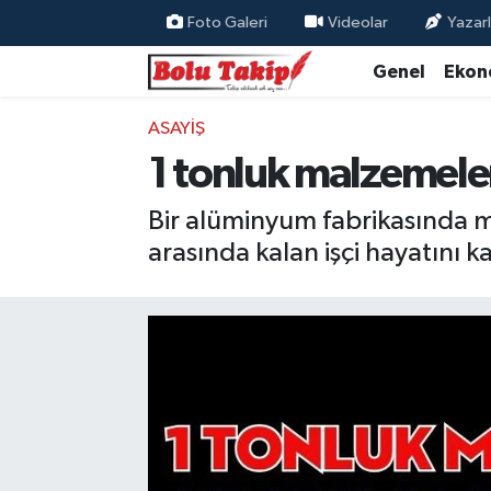
Foto Galeri
Videolar
Yazarl
Genel
Ekon
ASAYIŞ
1 tonluk malzemeler
Bir alüminyum fabrikasında m
arasında kalan işçi hayatını k