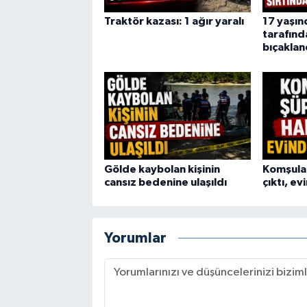
Traktör kazası: 1 ağır yaralı
17 yaşın
tarafınd
bıçaklan
Gölde kaybolan kişinin
Komşular
cansız bedenine ulaşıldı
çıktı, e
Yorumlar