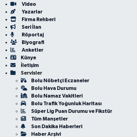
Video
Yazarlar
Firma Rehberi
Seri İlan
Röportaj
Biyografi
Anketler
Künye
İletişim
Servisler
Bolu Nöbetçi Eczaneler
Bolu Hava Durumu
Bolu Namaz Vakitleri
Bolu Trafik Yoğunluk Haritası
Süper Lig Puan Durumu ve Fikstür
Tüm Manşetler
Son Dakika Haberleri
Haber Arşivi