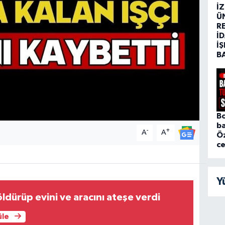
İ
Ü
R
İD
İŞ
B
Bo
ba
-
+
A
A
Ö
c
Y
dürüp evini ve aracını ateşe verdi
üle