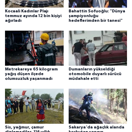
Kocaali Kadınlar Plajı
Bahattin Sofuoğlu: "Dünya
temmuz ayında 12 bin kişiyi
şampiyonluğu
ağırladı
hedeflerimden bir tanesi"
Metrekareye 65 kilogram
Dumanların yükseldiği
yağış düşen ilçede
otomobile duyarlı sürücü
olumsuzluk yaşanmadı
müdahale etti
Sis, yağmur, çamur
Sakarya'da ağaçlık alanda
dinlemediler, 116 yıllık
korkutan yangın