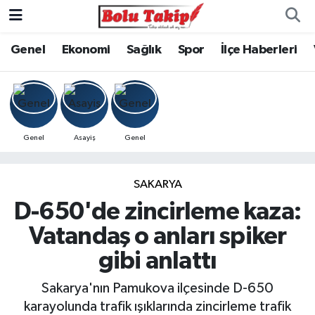
Genel
Ekonomi
Sağlık
Spor
İlçe Haberleri
Genel
Asayiş
Genel
SAKARYA
D-650'de zincirleme kaza:
Vatandaş o anları spiker
gibi anlattı
Sakarya'nın Pamukova ilçesinde D-650
karayolunda trafik ışıklarında zincirleme trafik