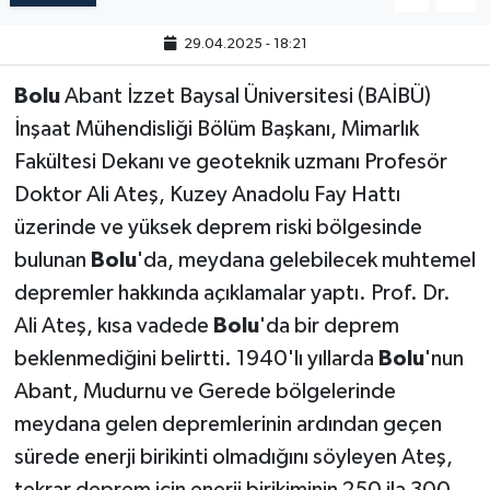
29.04.2025 - 18:21
Bolu
Abant İzzet Baysal Üniversitesi (BAİBÜ)
İnşaat Mühendisliği Bölüm Başkanı, Mimarlık
Fakültesi Dekanı ve geoteknik uzmanı Profesör
Doktor Ali Ateş, Kuzey Anadolu Fay Hattı
üzerinde ve yüksek deprem riski bölgesinde
bulunan
Bolu
'da, meydana gelebilecek muhtemel
depremler hakkında açıklamalar yaptı. Prof. Dr.
Ali Ateş, kısa vadede
Bolu
'da bir deprem
beklenmediğini belirtti. 1940'lı yıllarda
Bolu
'nun
Abant, Mudurnu ve Gerede bölgelerinde
meydana gelen depremlerinin ardından geçen
sürede enerji birikinti olmadığını söyleyen Ateş,
tekrar deprem için enerji birikiminin 250 ila 300