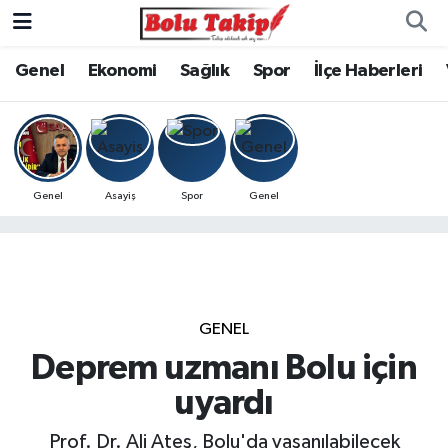
Genel
Ekonomi
Sağlık
Spor
İlçe Haberleri
Genel
Asayiş
Spor
Genel
GENEL
Deprem uzmanı Bolu için
uyardı
Prof. Dr. Ali Ateş, Bolu'da yaşanılabilecek