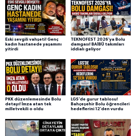
Eski sevgili vahşeti! Genç
TEKNOFEST 2026’ya Bolu
kadın hastanede yaşamını
damgası! BAİBÜ takımları
yitirdi
iddialı geliyor
PKK düzenlemesinde Bolu
LGS’de gurur tablosu!
detayı! İmza atan tek
Bahçeşehir Bolu öğrencileri
milletvekili o oldu
hedeflerini 12’den vurdu