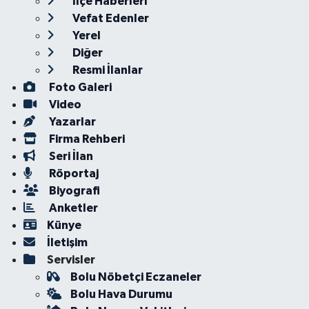
İlçe Haberleri
Vefat Edenler
Yerel
Diğer
Resmi İlanlar
Foto Galeri
Video
Yazarlar
Firma Rehberi
Seri İlan
Röportaj
Biyografi
Anketler
Künye
İletişim
Servisler
Bolu Nöbetçi Eczaneler
Bolu Hava Durumu