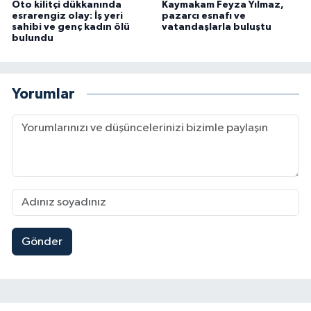
Oto kilitçi dükkanında
Kaymakam Feyza Yılmaz,
esrarengiz olay: İş yeri
pazarcı esnafı ve
sahibi ve genç kadın ölü
vatandaşlarla buluştu
bulundu
Yorumlar
Gönder