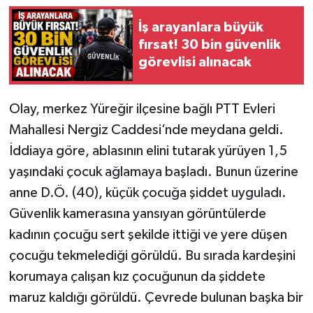
İş arayanlara büyük
fırsat! 30 bin güvenlik
görevlisi alınacak
Olay, merkez Yüreğir ilçesine bağlı PTT Evleri
Mahallesi Nergiz Caddesi’nde meydana geldi.
İddiaya göre, ablasının elini tutarak yürüyen 1,5
yaşındaki çocuk ağlamaya başladı. Bunun üzerine
anne D.Ö. (40), küçük çocuğa şiddet uyguladı.
Güvenlik kamerasına yansıyan görüntülerde
kadının çocuğu sert şekilde ittiği ve yere düşen
çocuğu tekmelediği görüldü. Bu sırada kardeşini
korumaya çalışan kız çocuğunun da şiddete
maruz kaldığı görüldü. Çevrede bulunan başka bir