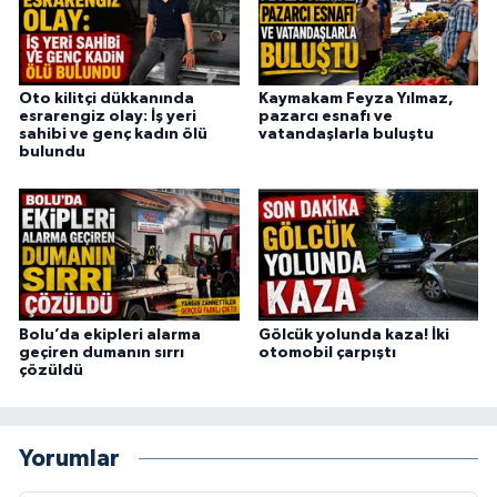
Oto kilitçi dükkanında
Kaymakam Feyza Yılmaz,
esrarengiz olay: İş yeri
pazarcı esnafı ve
sahibi ve genç kadın ölü
vatandaşlarla buluştu
bulundu
Bolu’da ekipleri alarma
Gölcük yolunda kaza! İki
geçiren dumanın sırrı
otomobil çarpıştı
çözüldü
Yorumlar