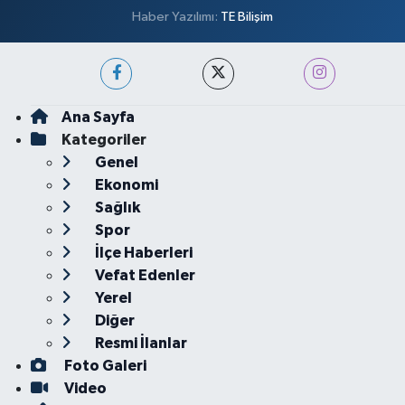
Haber Yazılımı:
TE Bilişim
Ana Sayfa
Kategoriler
Genel
Ekonomi
Sağlık
Spor
İlçe Haberleri
Vefat Edenler
Yerel
Diğer
Resmi İlanlar
Foto Galeri
Video