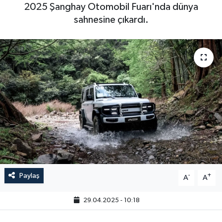
2025 Şanghay Otomobil Fuarı'nda dünya
sahnesine çıkardı.
Paylaş
-
+
A
A
29.04.2025 - 10:18