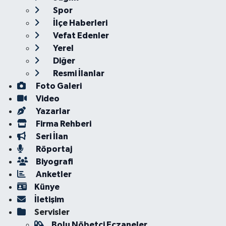
Spor
İlçe Haberleri
Vefat Edenler
Yerel
Diğer
Resmi İlanlar
Foto Galeri
Video
Yazarlar
Firma Rehberi
Seri İlan
Röportaj
Biyografi
Anketler
Künye
İletişim
Servisler
Bolu Nöbetçi Eczaneler