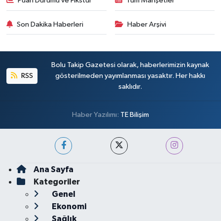
Puan Durumu ve Fikstür
Tüm Manşetler
Son Dakika Haberleri
Haber Arşivi
Bolu Takip Gazetesi olarak, haberlerimizin kaynak
RSS
gösterilmeden yayımlanması yasaktır. Her hakkı
saklıdır.
Haber Yazılımı:
TE Bilişim
Ana Sayfa
Kategoriler
Genel
Ekonomi
Sağlık