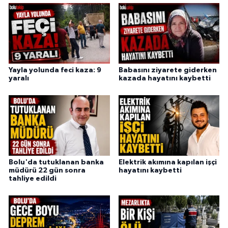
Yayla yolunda feci kaza: 9
Babasını ziyarete giderken
yaralı
kazada hayatını kaybetti
Bolu'da tutuklanan banka
Elektrik akımına kapılan işçi
müdürü 22 gün sonra
hayatını kaybetti
tahliye edildi