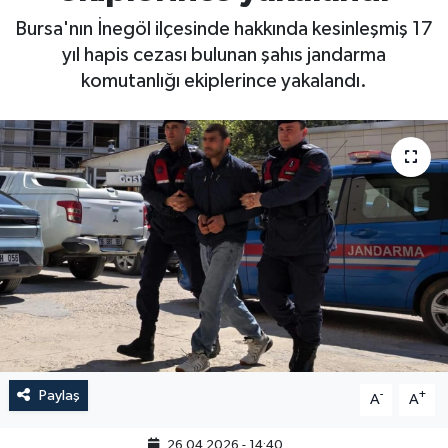
Bursa'nın İnegöl ilçesinde hakkında kesinleşmiş 17
yıl hapis cezası bulunan şahıs jandarma
komutanlığı ekiplerince yakalandı.
Paylaş
-
+
A
A
26.04.2026 - 14:40