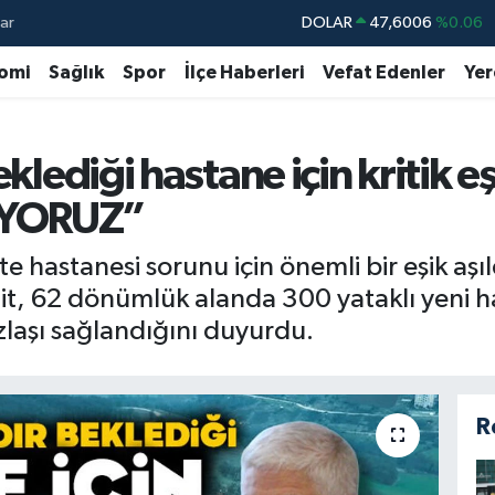
ar
DOLAR
47,6006
%0.06
EURO
55,0250
%0.02
omi
Sağlık
Spor
İlçe Haberleri
Vefat Edenler
Yer
STERLİN
64,2398
%0.2
GRAM ALTIN
6513.94
%0.32
klediği hastane için kritik eş
BİST100
13.768
%48
İYORUZ”
BITCOIN
64.602,05
%0.69
e hastanesi sorunu için önemli bir eşik aşı
ğit, 62 dönümlük alanda 300 yataklı yeni 
zlaşı sağlandığını duyurdu.
R