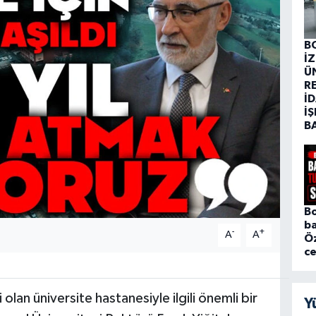
B
İ
Ü
R
İD
İŞ
B
Bo
ba
-
+
A
A
Ö
c
 olan üniversite hastanesiyle ilgili önemli bir
Y