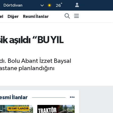
°
Dörtdivan
26
el
Diğer
Resmi İlanlar
ik aşıldı “BU YIL
ldı. Bolu Abant İzzet Baysal
hastane planlandığını
esmi İlanlar
RESMİ İLANDIR