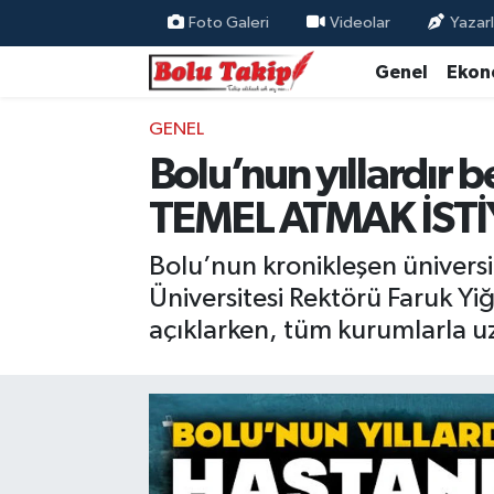
Foto Galeri
Videolar
Yazarl
Genel
Ekon
GENEL
Bolu’nun yıllardır be
TEMEL ATMAK İST
Bolu’nun kronikleşen üniversit
Üniversitesi Rektörü Faruk Yi
açıklarken, tüm kurumlarla u