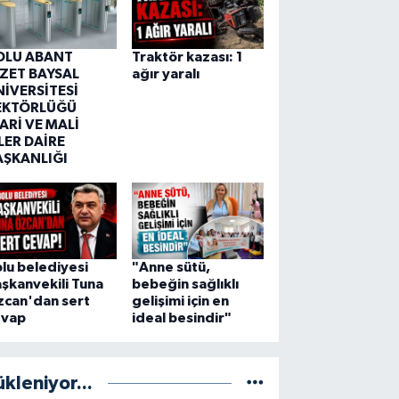
OLU ABANT
Traktör kazası: 1
ZZET BAYSAL
ağır yaralı
NİVERSİTESİ
EKTÖRLÜĞÜ
ARİ VE MALİ
LER DAİRE
AŞKANLIĞI
lu belediyesi
"Anne sütü,
şkanvekili Tuna
bebeğin sağlıklı
zcan'dan sert
gelişimi için en
evap
ideal besindir"
ükleniyor...