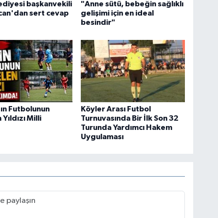
ediyesi başkanvekili
"Anne sütü, bebeğin sağlıklı
can'dan sert cevap
gelişimi için en ideal
besindir"
ın Futbolunun
Köyler Arası Futbol
Yıldızı Milli
Turnuvasında Bir İlk Son 32
Turunda Yardımcı Hakem
Uygulaması