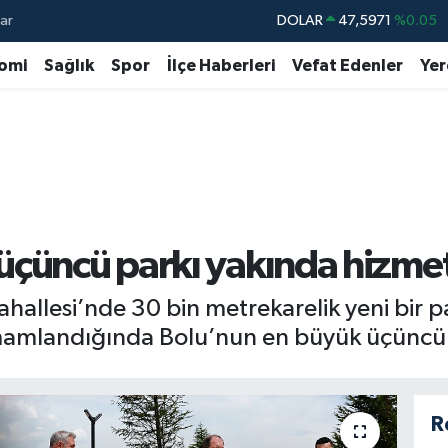
ar
DOLAR
47,5971
%0.05
EURO
55,1336
%0.18
omi
Sağlık
Spor
İlçe Haberleri
Vefat Edenler
Yer
STERLİN
64,2534
%0.22
GRAM ALTIN
6518.23
%0.39
BİST100
13.703
%0
BITCOIN
64.475,47
%0.66
üçüncü parkı yakında hizme
Mahallesi’nde 30 bin metrekarelik yeni bir 
amamlandığında Bolu’nun en büyük üçüncü 
R