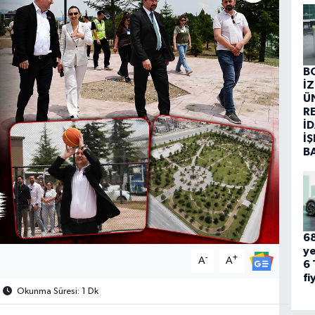
B
İ
Ü
R
İD
İŞ
B
68
ye
-
+
A
A
6 
fi
Okunma Süresi: 1 Dk