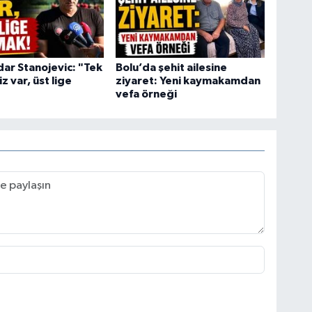
ar Stanojevic: "Tek
Bolu’da şehit ailesine
z var, üst lige
ziyaret: Yeni kaymakamdan
vefa örneği