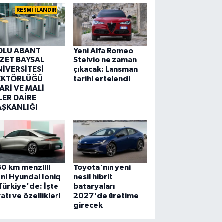
RESMİ İLANDIR
OLU ABANT
Yeni Alfa Romeo
ZZET BAYSAL
Stelvio ne zaman
NİVERSİTESİ
çıkacak: Lansman
EKTÖRLÜĞÜ
tarihi ertelendi
ARİ VE MALİ
LER DAİRE
AŞKANLIĞI
0 km menzilli
Toyota'nın yeni
ni Hyundai Ioniq
nesil hibrit
Türkiye'de: İşte
bataryaları
yatı ve özellikleri
2027'de üretime
girecek