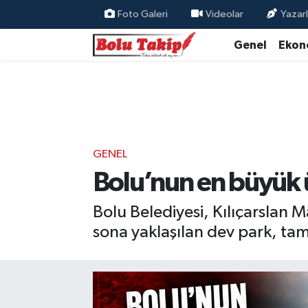
Foto Galeri
Videolar
Yazarl
Genel
Ekon
GENEL
Bolu’nun en büyük 
Bolu Belediyesi, Kılıçarslan 
sona yaklaşılan dev park, t