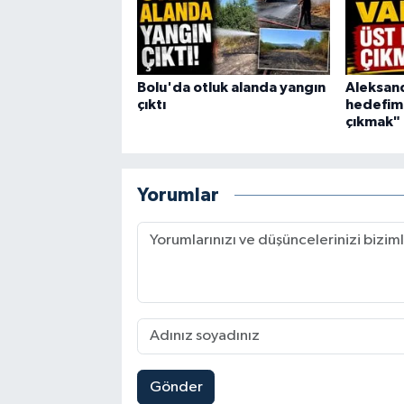
Bolu'da otluk alanda yangın
Aleksand
çıktı
hedefimi
çıkmak"
Yorumlar
Gönder