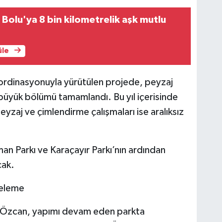
Bolu'ya 8 bin kilometrelik aşk mutlu
üle
koordinasyonuyla yürütülen projede, peyzaj
n büyük bölümü tamamlandı. Bu yıl içerisinde
yzaj ve çimlendirme çalışmaları ise aralıksız
n Parkı ve Karaçayır Parkı’nın ardından
cak.
celeme
a Özcan, yapımı devam eden parkta