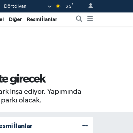
°
Dörtdivan
25
el
Diğer
Resmi İlanlar
te girecek
park inşa ediyor. Yapımında
parkı olacak.
esmi İlanlar