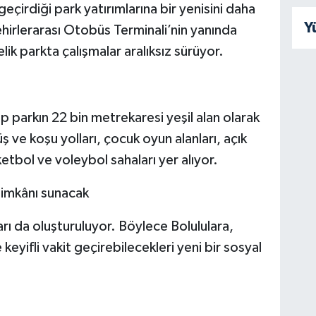
eçirdiği park yatırımlarına bir yenisini daha
Y
Şehirlerarası Otobüs Terminali’nin yanında
k parkta çalışmalar aralıksız sürüyor.
 parkın 22 bin metrekaresi yeşil alan olarak
ş ve koşu yolları, çocuk oyun alanları, açık
ketbol ve voleybol sahaları yer alıyor.
a imkânı sunacak
arı da oluşturuluyor. Böylece Bolululara,
 keyifli vakit geçirebilecekleri yeni bir sosyal