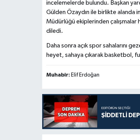
incelemelerde bulundu. Başkan yard
Gülden Özaydın ile birlikte alanda
Müdürlüğü ekiplerinden çalışmalar ha
diledi.
Daha sonra açık spor sahalarını ge
heyet, sahaya çıkarak basketbol, fu
Muhabir:
Elif Erdoğan
EDITÖRÜN SEÇTIĞI
ŞİDDETLİ DE