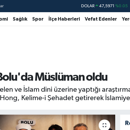
ar
DOLAR
47,5971
%0.05
EURO
55,1336
%0.18
omi
Sağlık
Spor
İlçe Haberleri
Vefat Edenler
Yer
STERLİN
64,2534
%0.22
GRAM ALTIN
6527.85
%0.54
BİST100
13.703
%0
BITCOIN
64.475,47
%0.66
 Bolu'da Müslüman oldu
len ve İslam dini üzerine yaptığı araştır
ong, Kelime-i Şehadet getirerek İslamiyet'
R