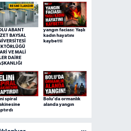
RESMİ İLANDIR
OLU ABANT
yangın faciası: Yaşlı
ZZET BAYSAL
kadın hayatını
NİVERSİTESİ
kaybetti
EKTÖRLÜĞÜ
ARİ VE MALİ
LER DAİRE
AŞKANLIĞI
ini spiral
Bolu’da ormanlık
akinesine
alanda yangın
ptırdı