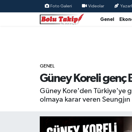
Foto Galeri
Videolar
Yazarl
Genel
Ekon
GENEL
Güney Koreli genç
Güney Kore'den Türkiye'ye ge
olmaya karar veren Seungjın H