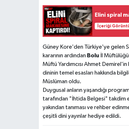
Elini spiral 
İçeriği Görünt
Güney Kore'den Türkiye'ye gelen Se
kararının ardından
Bolu
İl Müftülüğ
Müftü Yardımcısı Ahmet Demirel'in k
dininin temel esasları hakkında bilg
Müslüman oldu.
Duygusal anların yaşandığı program
tarafından "İhtida Belgesi" takdim e
yakından tanıması ve rehber edinmesi
çeşitli dini yayınlar hediye edildi.