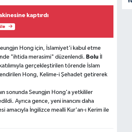
Y
makinesine kaptırdı
üle
ungjın Hong için, İslamiyet'i kabul etme
ünde "ihtida merasimi" düzenlendi.
Bolu
İl
atılımıyla gerçekleştirilen törende İslam
ilendirilen Hong, Kelime-i Şehadet getirerek
ın sonunda Seungjın Hong'a yetkililer
dildi. Ayrıca gence, yeni inancını daha
 amacıyla İngilizce mealli Kur'an-ı Kerim ile