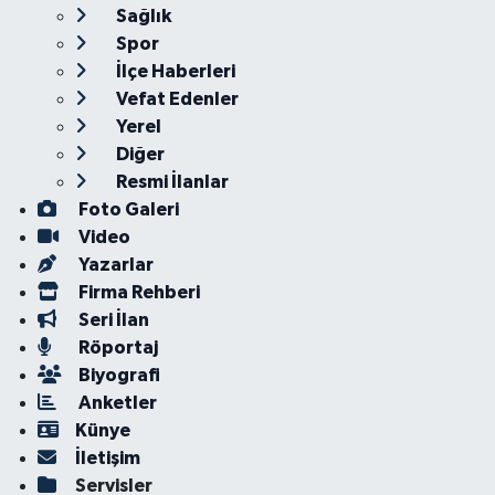
Sağlık
Spor
İlçe Haberleri
Vefat Edenler
Yerel
Diğer
Resmi İlanlar
Foto Galeri
Video
Yazarlar
Firma Rehberi
Seri İlan
Röportaj
Biyografi
Anketler
Künye
İletişim
Servisler