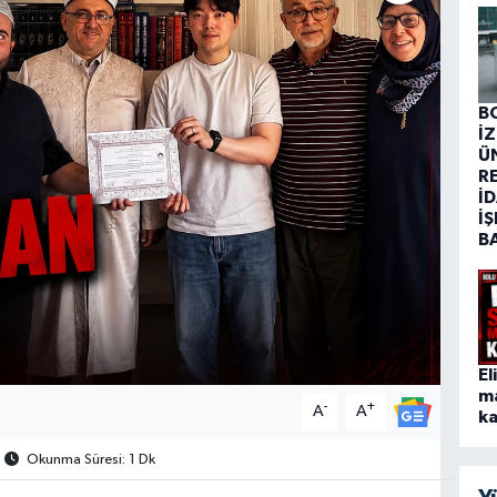
B
İ
Ü
R
İD
İŞ
B
El
m
-
+
A
A
ka
Okunma Süresi: 1 Dk