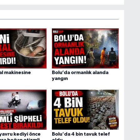
ral makinesine
Bolu’da ormanlık alanda
yangın
yavru kediyi önce
Bolu'da 4 bin tavuk telef
ra boğan otizmli
oldu