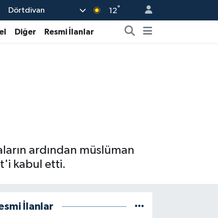
°
Dörtdivan
12
el
Diğer
Resmi İlanlar
maların ardından müslüman
i kabul etti.
esmi İlanlar