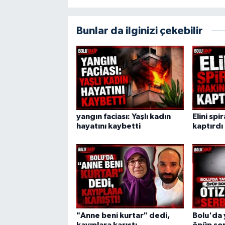
Bunlar da ilginizi çekebilir
yangın faciası: Yaşlı kadın
Elini spi
hayatını kaybetti
kaptırdı
"Anne beni kurtar" dedi,
Bolu'da 
kayıplara karıştı
öpüp son