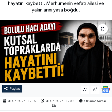
hayatını kaybetti. Merhumenin vefatı ailesi ve
yakınlarını yasa boğdu.
Paylaş
-
+
A
A
01.06.2026 - 12:16
01.06.2026 - 12:52
Okunma Süresi: 1
Dk