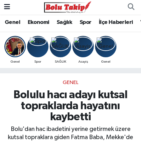
Genel
Ekonomi
Sağlık
Spor
İlçe Haberleri
Genel
Spor
SAĞLIK
Asayiş
Genel
GENEL
Bolulu hacı adayı kutsal
topraklarda hayatını
kaybetti
Bolu'dan hac ibadetini yerine getirmek üzere
kutsal topraklara giden Fatma Baba, Mekke'de