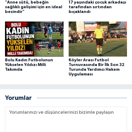
"Anne sütü, bebeğin
17 yaşındaki çocuk arkadaşı
sağlıklı gelişimi için en ideal
tarafından sırtından
besindir"
bıçaklandı
Bolu Kadın Futbolunun
Köyler Arası Futbol
Yükselen Yıldızı Milli
Turnuvasında Bir İlk Son 32
Takımda
Turunda Yardımcı Hakem
Uygulaması
Yorumlar