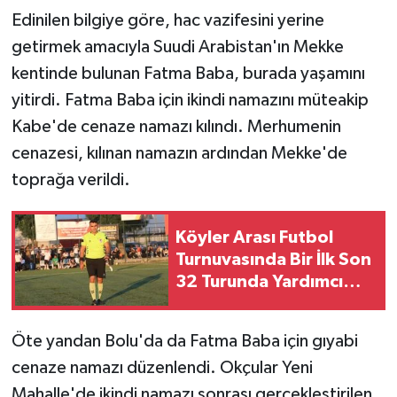
Edinilen bilgiye göre, hac vazifesini yerine
getirmek amacıyla Suudi Arabistan'ın Mekke
kentinde bulunan Fatma Baba, burada yaşamını
yitirdi. Fatma Baba için ikindi namazını müteakip
Kabe'de cenaze namazı kılındı. Merhumenin
cenazesi, kılınan namazın ardından Mekke'de
toprağa verildi.
Köyler Arası Futbol
Turnuvasında Bir İlk Son
32 Turunda Yardımcı
Hakem Uygulaması
Öte yandan Bolu'da da Fatma Baba için gıyabi
cenaze namazı düzenlendi. Okçular Yeni
Mahalle'de ikindi namazı sonrası gerçekleştirilen